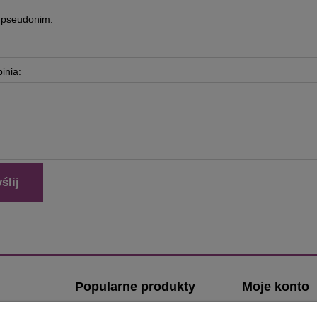
b pseudonim:
inia:
ślij
Popularne produkty
Moje konto
Klamki z kwadratowym szyldem
Logowanie