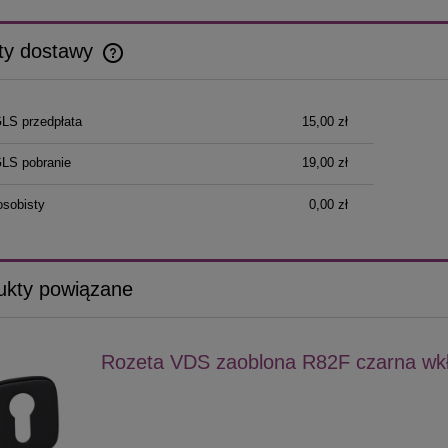
ty dostawy
Cena nie zawiera ewentualnych kosztów
GLS przedpłata
15,00 zł
płatności
GLS pobranie
19,00 zł
osobisty
0,00 zł
ukty powiązane
Rozeta VDS zaoblona R82F czarna wk