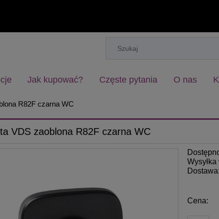
cje
Jak kupować?
Częste pytania
O nas
K
blona R82F czarna WC
ta VDS zaoblona R82F czarna WC
Dostępn
Wysyłka 
Dostawa
Cena: