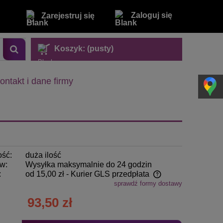
Zaloguj się
Zarejestruj się
Koszyk:
(pusty)
ontakt i dane firmy
ość:
duża ilość
w:
Wysyłka maksymalnie do 24 godzin
:
od 15,00 zł
- Kurier GLS przedpłata
sprawdź formy dostawy
Cena nie zawiera ewentualnych kosztów
93,50 zł
płatności