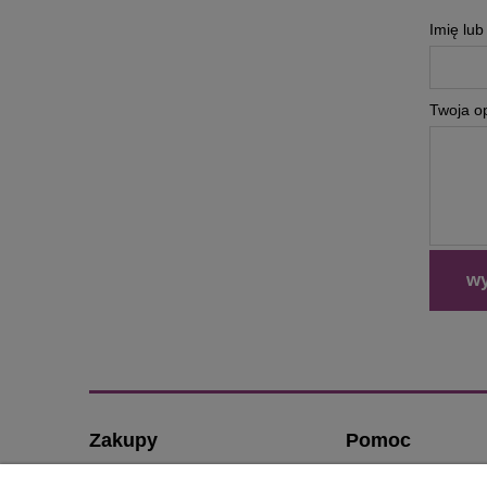
Imię lu
Twoja op
wy
Zakupy
Pomoc
Czas realizacji zamówienia
O nas