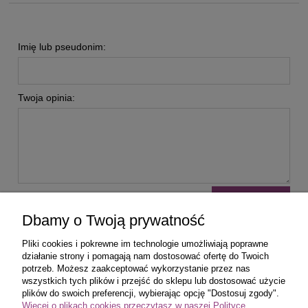
Imię lub pseudonim:
Twoja opinia:
wyślij
Dbamy o Twoją prywatność
Pliki cookies i pokrewne im technologie umożliwiają poprawne
działanie strony i pomagają nam dostosować ofertę do Twoich
potrzeb. Możesz zaakceptować wykorzystanie przez nas
wszystkich tych plików i przejść do sklepu lub dostosować użycie
Zakupy
plików do swoich preferencji, wybierając opcję "Dostosuj zgody".
Więcej o plikach cookies przeczytasz w naszej Polityce