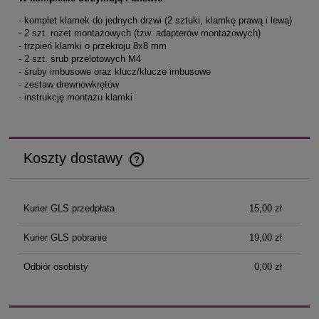
- komplet klamek do jednych drzwi (2 sztuki, klamkę prawą i lewą)
- 2 szt. rozet montażowych (tzw. adapterów montażowych)
- trzpień klamki o przekroju 8x8 mm
- 2 szt. śrub przelotowych M4
- śruby imbusowe oraz klucz/klucze imbusowe
- zestaw drewnowkrętów
- instrukcję montażu klamki
Koszty dostawy
Cena nie zawiera ewentualnych kosztów płatności
Kurier GLS przedpłata
15,00 zł
Kurier GLS pobranie
19,00 zł
Odbiór osobisty
0,00 zł