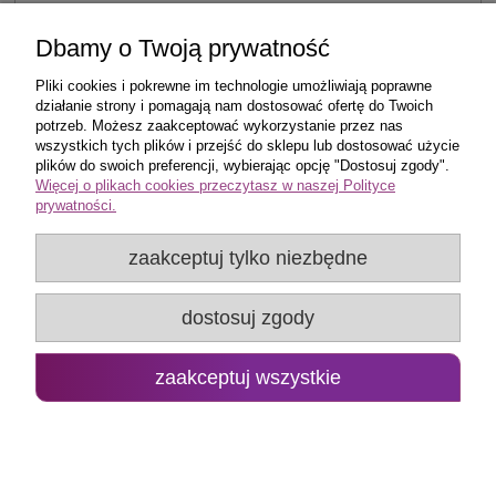
do koszyka
Dbamy o Twoją prywatność
Pliki cookies i pokrewne im technologie umożliwiają poprawne
działanie strony i pomagają nam dostosować ofertę do Twoich
potrzeb. Możesz zaakceptować wykorzystanie przez nas
wszystkich tych plików i przejść do sklepu lub dostosować użycie
Zakupy
plików do swoich preferencji, wybierając opcję "Dostosuj zgody".
Więcej o plikach cookies przeczytasz w naszej Polityce
prywatności.
Pomoc
zaakceptuj tylko niezbędne
Popularne produkty
dostosuj zgody
Moje konto
Promo Group Rafał Huk
zaakceptuj wszystkie
pokaż pełną wersję strony
Sklep internetowy Shoper.pl