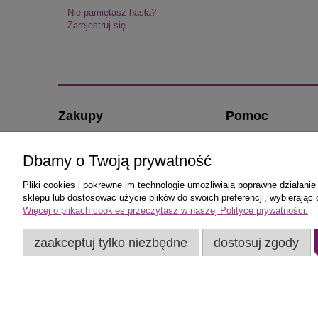
Nie pamiętasz hasła?
Zarejestruj się
Zakupy
Pomoc
Czas realizacji zamówienia
O nas
Dbamy o Twoją prywatność
Formy płatności
Kontakt i dane firmy
Koszt dostawy
Jak kupować?
Pliki cookies i pokrewne im technologie umożliwiają poprawne działan
sklepu lub dostosować użycie plików do swoich preferencji, wybierając 
Reklamacje i zwroty
Częste pytania
Więcej o plikach cookies przeczytasz w naszej Polityce prywatności.
Polityka prywatnośc
Regulamin sklepu K
zaakceptuj tylko niezbędne
dostosuj zgody
Drzwiowe.com