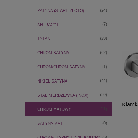
(24)
PATYNA (STARE ZŁOTO)
(7)
ANTRACYT
(29)
TYTAN
(62)
CHROM SATYNA
(1)
CHROM/CHROM SATYNA
(44)
NIKIEL SATYNA
(29)
STAL NIERDZEWNA (INOX)
Klamk
(11)
CHROM MATOWY
(0)
SATYNA MAT
(5)
CHROM/CZARNY I INNE KOLORY