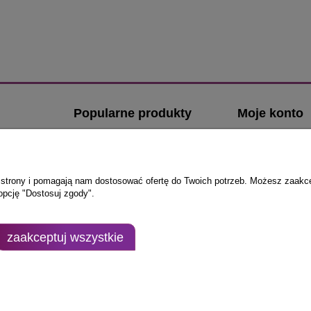
Popularne produkty
Moje konto
Klamki z kwadratowym szyldem
Logowanie
Klamki z okrągłym szyldem
Moje zamówien
Klamki ze stali nierdzewnej
Przechowalnia
ie strony i pomagają nam dostosować ofertę do Twoich potrzeb. Możesz zaakc
opcję "Dostosuj zgody".
Klamki do drzwi zewnętrznych
Ustawienia kont
i
Komplety wkładek do drzwi
zewnętrznych
lamki-
zaakceptuj wszystkie
Sklep internetowy Shoper.pl