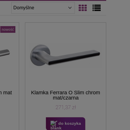
nowość
m mat
Klamka Ferrara O Slim chrom
mat/czarna
271,37 zł
do koszyka