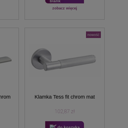
zobacz więcej
nowość
chrom
Klamka Tess fit chrom mat
102,87 zł
do koszyka