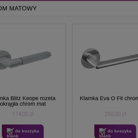
OM MATOWY
mka Blitz Keope rozeta
Klamka Eva O Fit chro
okrągła chrom mat
174,00 zł
250,00 zł
do koszyka
do koszyka