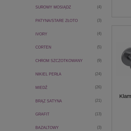
(4)
SUROWY MOSIĄDZ
(3)
PATYNA/STARE ZŁOTO
(4)
IVORY
(5)
CORTEN
(9)
CHROM SZCZOTKOWANY
(24)
NIKIEL PERŁA
(26)
MIEDŹ
Klam
(21)
BRĄZ SATYNA
(13)
GRAFIT
(3)
BAZALTOWY