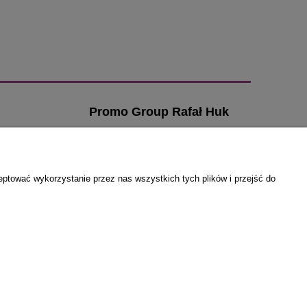
Promo Group Rafał Huk
ul. Przybosia 6
ia
21-500 Biała Podlaska
zamowienia@klamki-
email:
eptować wykorzystanie przez nas wszystkich tych plików i przejść do
drzwiowe.com
a
tel. 666 295 925
NIP: 5371814076
REGON: 030807328