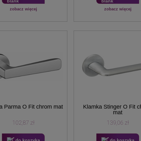
zobacz więcej
zobacz więcej
a Parma O Fit chrom mat
Klamka Stinger O Fit 
mat
102,87 zł
139,06 zł
do koszyka
do koszyka