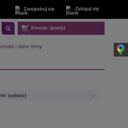
Zaloguj się
Zarejestruj się
Koszyk:
(pusty)
ontakt i dane firmy
nt: (wybierz)