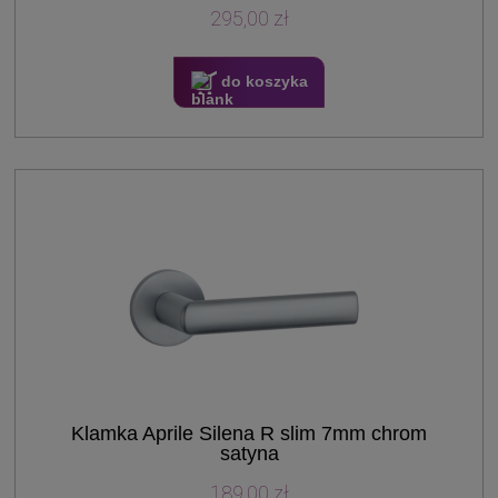
295,00 zł
do koszyka
Klamka Aprile Silena R slim 7mm chrom
satyna
189,00 zł