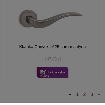
Klamka Convex 1625 chrom satyna
247,00 zł
do koszyka
«
1
2
3
»