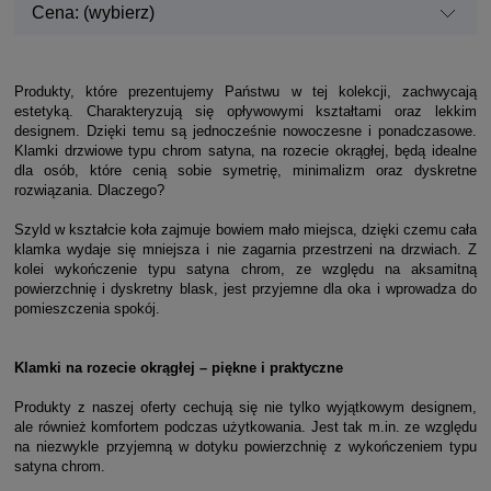
Cena: (wybierz)
Produkty, które prezentujemy Państwu w tej kolekcji, zachwycają
estetyką. Charakteryzują się opływowymi kształtami oraz lekkim
designem. Dzięki temu są jednocześnie nowoczesne i ponadczasowe.
Klamki drzwiowe typu chrom satyna, na rozecie okrągłej, będą idealne
dla osób, które cenią sobie symetrię, minimalizm oraz dyskretne
rozwiązania. Dlaczego?
Szyld w kształcie koła zajmuje bowiem mało miejsca, dzięki czemu cała
klamka wydaje się mniejsza i nie zagarnia przestrzeni na drzwiach. Z
kolei wykończenie typu satyna chrom, ze względu na aksamitną
powierzchnię i dyskretny blask, jest przyjemne dla oka i wprowadza do
pomieszczenia spokój.
Klamki na rozecie okrągłej – piękne i praktyczne
Produkty z naszej oferty cechują się nie tylko wyjątkowym designem,
ale również komfortem podczas użytkowania. Jest tak m.in. ze względu
na niezwykle przyjemną w dotyku powierzchnię z wykończeniem typu
satyna chrom.