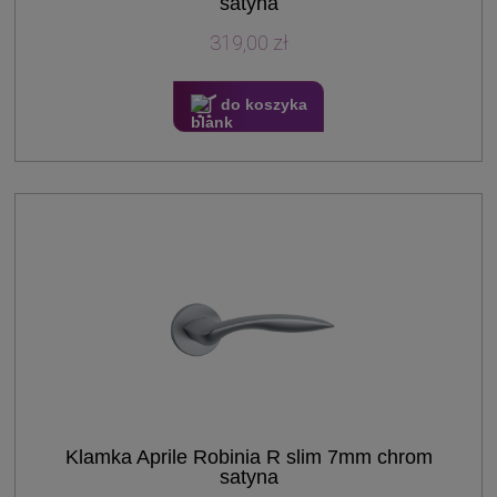
satyna
319,00 zł
do koszyka
Klamka Aprile Robinia R slim 7mm chrom
satyna