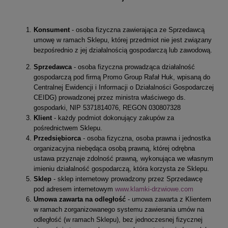
Konsument
- osoba fizyczna zawierająca ze Sprzedawcą
umowę w ramach Sklepu, której przedmiot nie jest związany
bezpośrednio z jej działalnością gospodarczą lub zawodową.
Sprzedawca
- osoba fizyczna prowadząca działalność
gospodarczą pod firmą Promo Group Rafał Huk, wpisaną do
Centralnej Ewidencji i Informacji o Działalności Gospodarczej
CEIDG) prowadzonej przez ministra właściwego ds.
gospodarki, NIP 5371814076, REGON 030807328
Klient
- każdy podmiot dokonujący zakupów za
pośrednictwem Sklepu.
Przedsiębiorca
- osoba fizyczna, osoba prawna i jednostka
organizacyjna niebędąca osobą prawną, której odrębna
ustawa przyznaje zdolność prawną, wykonująca we własnym
imieniu działalność gospodarczą, która korzysta ze Sklepu.
Sklep
- sklep internetowy prowadzony przez Sprzedawcę
pod adresem internetowym
www.klamki-drzwiowe.com
Umowa zawarta na odległość
- umowa zawarta z Klientem
w ramach zorganizowanego systemu zawierania umów na
odległość (w ramach Sklepu), bez jednoczesnej fizycznej