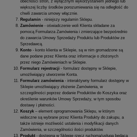
obecności stron, z wyłącznym wykorzystaniem jednego lub
większej liczby środków porozumiewania się na odległość do
chwili zawarcia umowy włącznie.
Regulamin
- niniejszy regulamin Sklepu.
Zamówienie
- oświadczenie woli Klienta składane za
pomocą Formularza Zamówienia i zmierzające bezpośrednio
do zawarcia Umowy Sprzedaży Produktu lub Produktów ze
Sprzedawcą.
Konto
- konto klienta w Sklepie, są w nim gromadzone są
dane podane przez Klienta oraz informacje o złożonych
przez niego Zamówieniach w Sklepie.
Formularz rejestracji
- formularz dostępny w Sklepie,
umożliwiający utworzenie Konta.
Formularz zamówienia
- interaktywny formularz dostępny w
Sklepie umożliwiający złożenie Zamówienia, w
szczególności poprzez dodanie Produktów do Koszyka oraz
określenie warunków Umowy Sprzedaży, w tym sposobu
dostawy i płatności.
Koszyk
– element oprogramowania Sklepu, w którym
widoczne są wybrane przez Klienta Produkty do zakupu, a
także istnieje możliwość ustalenia i modyfikacji danych
Zamówienia, w szczególności ilości produktów.
Produkt
- dostępna w Sklepie rzecz ruchoma/usługa będąca