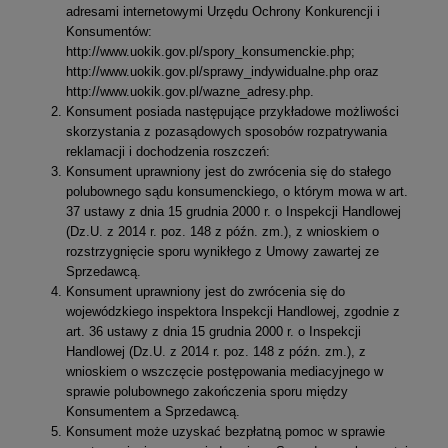
adresami internetowymi Urzędu Ochrony Konkurencji i
Konsumentów:
http://www.uokik.gov.pl/spory_konsumenckie.php;
http://www.uokik.gov.pl/sprawy_indywidualne.php oraz
http://www.uokik.gov.pl/wazne_adresy.php.
Konsument posiada następujące przykładowe możliwości
skorzystania z pozasądowych sposobów rozpatrywania
reklamacji i dochodzenia roszczeń:
Konsument uprawniony jest do zwrócenia się do stałego
polubownego sądu konsumenckiego, o którym mowa w art.
37 ustawy z dnia 15 grudnia 2000 r. o Inspekcji Handlowej
(Dz.U. z 2014 r. poz. 148 z późn. zm.), z wnioskiem o
rozstrzygnięcie sporu wynikłego z Umowy zawartej ze
Sprzedawcą.
Konsument uprawniony jest do zwrócenia się do
wojewódzkiego inspektora Inspekcji Handlowej, zgodnie z
art. 36 ustawy z dnia 15 grudnia 2000 r. o Inspekcji
Handlowej (Dz.U. z 2014 r. poz. 148 z późn. zm.), z
wnioskiem o wszczęcie postępowania mediacyjnego w
sprawie polubownego zakończenia sporu między
Konsumentem a Sprzedawcą.
Konsument może uzyskać bezpłatną pomoc w sprawie