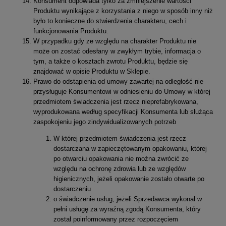
Konsument odpowiada tylko za zmniejszenie wartości
Produktu wynikające z korzystania z niego w sposób inny niż
było to konieczne do stwierdzenia charakteru, cech i
funkcjonowania Produktu.
W przypadku gdy ze względu na charakter Produktu nie
może on zostać odesłany w zwykłym trybie, informacja o
tym, a także o kosztach zwrotu Produktu, będzie się
znajdować w opisie Produktu w Sklepie.
Prawo do odstąpienia od umowy zawartej na odległość nie
przysługuje Konsumentowi w odniesieniu do Umowy w której
przedmiotem świadczenia jest rzecz nieprefabrykowana,
wyprodukowana według specyfikacji Konsumenta lub służąca
zaspokojeniu jego zindywidualizowanych potrzeb
W której przedmiotem świadczenia jest rzecz
dostarczana w zapieczętowanym opakowaniu, której
po otwarciu opakowania nie można zwrócić ze
względu na ochronę zdrowia lub ze względów
higienicznych, jeżeli opakowanie zostało otwarte po
dostarczeniu
o świadczenie usług, jeżeli Sprzedawca wykonał w
pełni usługę za wyraźną zgodą Konsumenta, który
został poinformowany przez rozpoczęciem