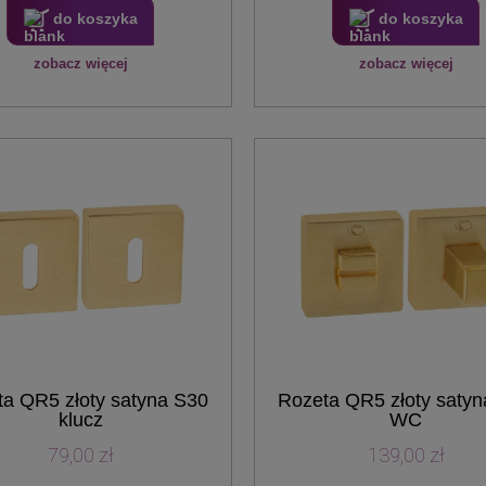
do koszyka
do koszyka
zobacz więcej
zobacz więcej
a QR5 złoty satyna S30
Rozeta QR5 złoty saty
klucz
WC
79,00 zł
139,00 zł