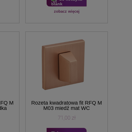
zobacz więcej
 RFQ M
Rozeta kwadratowa fit RFQ M
dka
M03 miedź mat WC
71,00 zł