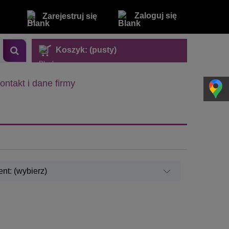
Zaloguj się
Zarejestruj się
Koszyk:
(pusty)
ontakt i dane firmy
nt: (wybierz)