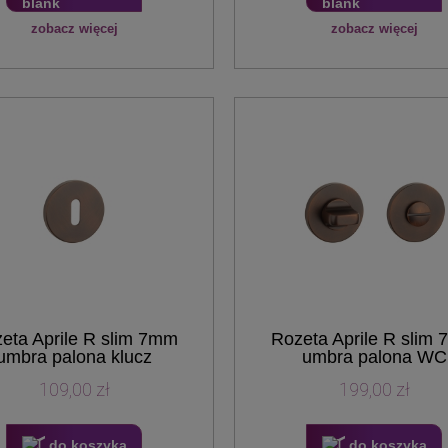
zobacz więcej
zobacz więcej
eta Aprile R slim 7mm
Rozeta Aprile R slim
umbra palona klucz
umbra palona WC
109,00 zł
199,00 zł
do koszyka
do koszyka