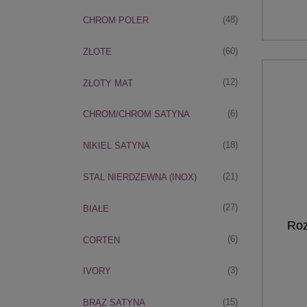
(48)
CHROM POLER
(60)
ZŁOTE
(12)
ZŁOTY MAT
(6)
CHROM/CHROM SATYNA
(18)
NIKIEL SATYNA
(21)
STAL NIERDZEWNA (INOX)
(27)
BIAŁE
Roz
(6)
CORTEN
(3)
IVORY
(15)
BRĄZ SATYNA