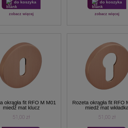
do koszyka
do koszyka
zobacz więcej
zobacz więcej
a okrągła fit RFO M M01
Rozeta okrągła fit RFO
miedź mat klucz
miedź mat wkładk
51,00 zł
51,00 zł