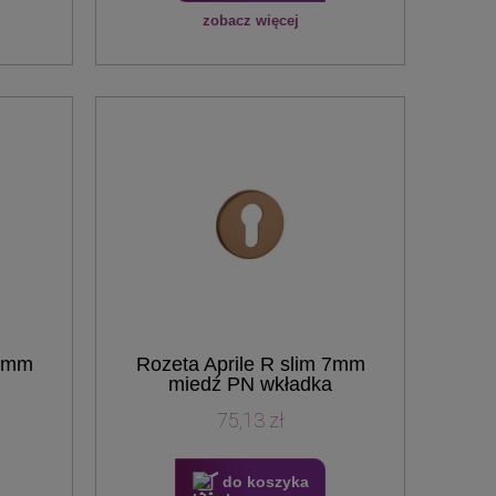
zobacz więcej
 7mm
Rozeta Aprile R slim 7mm
miedź PN wkładka
75,13 zł
do koszyka