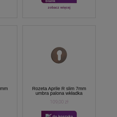
zobacz więcej
 7mm
Rozeta Aprile R slim 7mm
umbra palona wkładka
109,00 zł
do koszyka