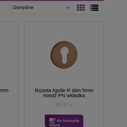
 5mm
Rozeta Aprile R slim 5mm
miedź PN wkładka
88,00 zł
do koszyka