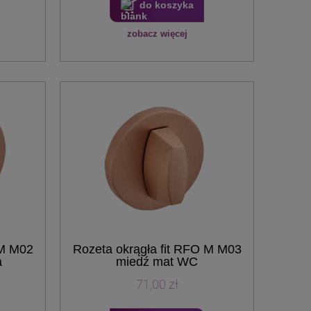
do koszyka
zobacz więcej
 M M02
Rozeta okrągła fit RFO M M03
a
miedź mat WC
71,00 zł