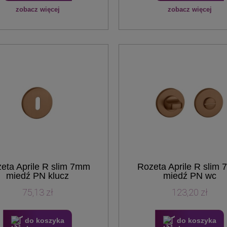
zobacz więcej
zobacz więcej
eta Aprile R slim 7mm
Rozeta Aprile R slim
miedź PN klucz
miedź PN wc
75,13 zł
123,20 zł
do koszyka
do koszyka