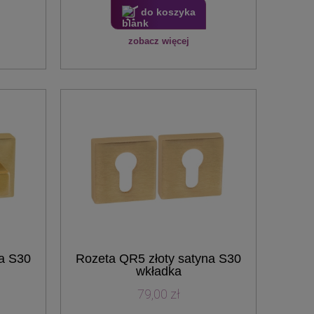
do koszyka
zobacz więcej
na S30
Rozeta QR5 złoty satyna S30
wkładka
79,00 zł