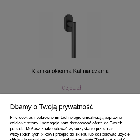
Klamka okienna Kalmia czarna
103,82 zł
do koszyka
Dbamy o Twoją prywatność
Pliki cookies i pokrewne im technologie umożliwiają poprawne
działanie strony i pomagają nam dostosować ofertę do Twoich
potrzeb. Możesz zaakceptować wykorzystanie przez nas
wszystkich tych plików i przejść do sklepu lub dostosować użycie
Zakupy
plików do swoich preferencji, wybierając opcję "Dostosuj zgody".