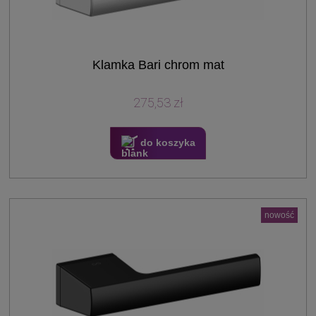
Klamka Bari chrom mat
275,53 zł
do koszyka
nowość