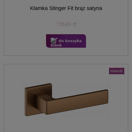
Klamka Stinger Fit brąz satyna
156,89 zł
do koszyka
nowość