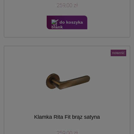
259,00 zł
do koszyka
nowość
Klamka Rita Fit brąz satyna
259,00 zł