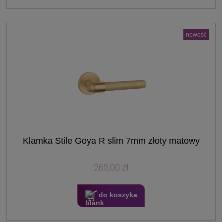
nowość
Klamka Stile Goya R slim 7mm złoty matowy
265,00 zł
do koszyka