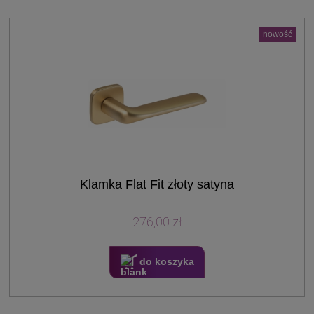
nowość
Klamka Flat Fit złoty satyna
276,00 zł
do koszyka