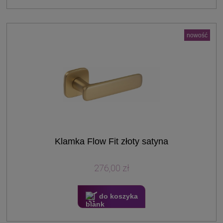
nowość
Klamka Flow Fit złoty satyna
276,00 zł
do koszyka