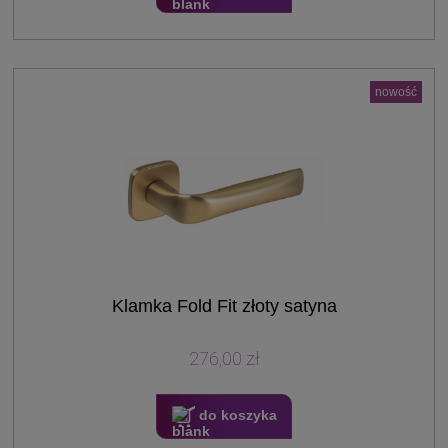
nowość
Klamka Fold Fit złoty satyna
276,00 zł
do koszyka