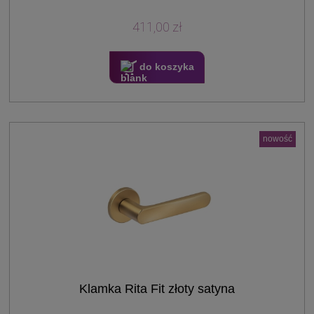
411,00 zł
do koszyka
nowość
Klamka Rita Fit złoty satyna