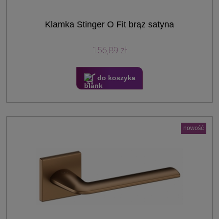
Klamka Stinger O Fit brąz satyna
156,89 zł
do koszyka
nowość