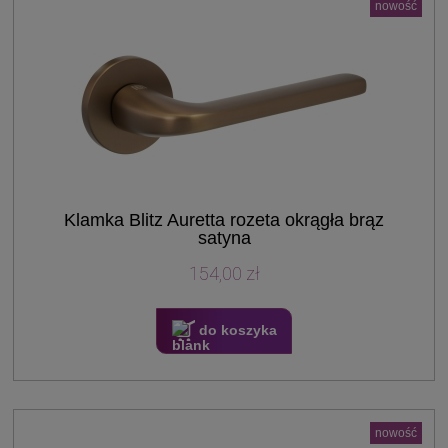
nowość
Klamka Blitz Auretta rozeta okrągła brąz
satyna
154,00 zł
do koszyka
nowość