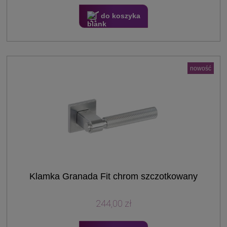
do koszyka
nowość
Klamka Granada Fit chrom szczotkowany
244,00 zł