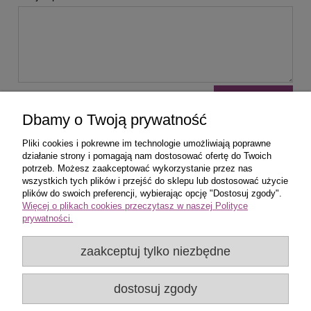
wyślij
Dbamy o Twoją prywatność
Pliki cookies i pokrewne im technologie umożliwiają poprawne
działanie strony i pomagają nam dostosować ofertę do Twoich
potrzeb. Możesz zaakceptować wykorzystanie przez nas
wszystkich tych plików i przejść do sklepu lub dostosować użycie
Zakupy
plików do swoich preferencji, wybierając opcję "Dostosuj zgody".
Więcej o plikach cookies przeczytasz w naszej Polityce
prywatności.
Pomoc
zaakceptuj tylko niezbędne
Popularne produkty
dostosuj zgody
Moje konto