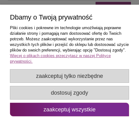
wyślij
Dbamy o Twoją prywatność
Pliki cookies i pokrewne im technologie umożliwiają poprawne
działanie strony i pomagają nam dostosować ofertę do Twoich
potrzeb. Możesz zaakceptować wykorzystanie przez nas
wszystkich tych plików i przejść do sklepu lub dostosować użycie
Zakupy
plików do swoich preferencji, wybierając opcję "Dostosuj zgody".
Więcej o plikach cookies przeczytasz w naszej Polityce
prywatności.
Pomoc
zaakceptuj tylko niezbędne
Popularne produkty
dostosuj zgody
Moje konto
Promo Group Rafał Huk
zaakceptuj wszystkie
pokaż pełną wersję strony