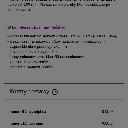
trzpień 8×100 mm. Montaż na dwie śruby M6, niewidoczne po
zamontowaniu.
W komplecie otrzymują Państwo
:
- komplet klamek do jednych drzwi (2 sztuki, klamkę prawą i lewą)
- 2 szt. rozet montażowych (tzw. adapterów montażowych)
- trzpień klamki o przekroju 8x8 mm
- 2 szt. śrub przelotowych M6
- śruby imbusowe oraz klucz/klucze imbusowe
- zestaw drewnowkrętów
- instrukcję montażu klamki
Koszty dostawy
Cena nie zawiera ewentualnych kosztów płatności
Kurier GLS przedpłata
0,00 zł
Kurier GLS pobranie
0,00 zł