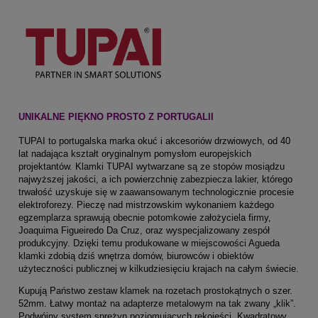
UNIKALNE PIĘKNO PROSTO Z PORTUGALII
TUPAI to portugalska marka okuć i akcesoriów drzwiowych, od 40
lat nadająca kształt oryginalnym pomysłom europejskich
projektantów. Klamki TUPAI wytwarzane są ze stopów mosiądzu
najwyższej jakości, a ich powierzchnię zabezpiecza lakier, którego
trwałość uzyskuje się w zaawansowanym technologicznie procesie
elektroforezy. Pieczę nad mistrzowskim wykonaniem każdego
egzemplarza sprawują obecnie potomkowie założyciela firmy,
Joaquima Figueiredo Da Cruz, oraz wyspecjalizowany zespół
produkcyjny. Dzięki temu produkowane w miejscowości Agueda
klamki zdobią dziś wnętrza domów, biurowców i obiektów
użyteczności publicznej w kilkudziesięciu krajach na całym świecie.
Kupują Państwo zestaw klamek na rozetach prostokątnych o szer.
52mm. Łatwy montaż na adapterze metalowym na tak zwany „klik”.
Podwójny system sprężyn poziomujących rękojeści. Kwadratowy