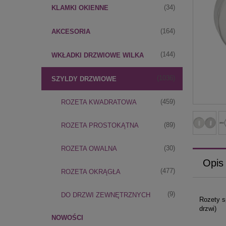
(34)
KLAMKI OKIENNE
(164)
AKCESORIA
(144)
WKŁADKI DRZWIOWE WILKA
(1036)
SZYLDY DRZWIOWE
(459)
ROZETA KWADRATOWA
(89)
ROZETA PROSTOKĄTNA
(30)
ROZETA OWALNA
Opis
(477)
ROZETA OKRĄGŁA
(9)
DO DRZWI ZEWNĘTRZNYCH
Rozety s
drzwi)
NOWOŚCI