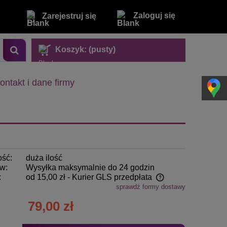
Zaloguj się
Zarejestruj się
Koszyk:
(pusty)
ontakt i dane firmy
ość:
duża ilość
w:
Wysyłka maksymalnie do 24 godzin
:
od 15,00 zł
- Kurier GLS przedpłata
sprawdź formy dostawy
Cena nie zawiera ewentualnych kosztów
79,00 zł
płatności