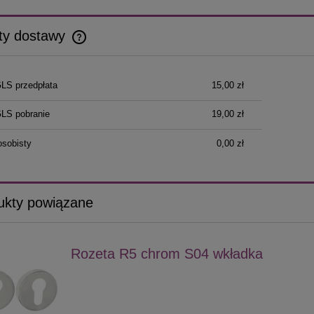
ty dostawy
Cena nie zawiera ewentualnych kosztów
GLS przedpłata
15,00 zł
płatności
GLS pobranie
19,00 zł
osobisty
0,00 zł
ukty powiązane
Rozeta R5 chrom S04 wkładka