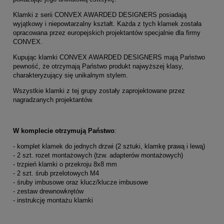
Klamki z serii CONVEX AWARDED DESIGNERS posiadają
wyjątkowy i niepowtarzalny kształt. Każda z tych klamek została
opracowana przez europejskich projektantów specjalnie dla firmy
CONVEX.
Kupując klamki CONVEX AWARDED DESIGNERS mają Państwo
pewność, że otrzymają Państwo produkt najwyższej klasy,
charakteryzujący się unikalnym stylem.
Wszystkie klamki z tej grupy zostały zaprojektowane przez
nagradzanych projektantów.
W komplecie otrzymują Państwo
:
- komplet klamek do jednych drzwi (2 sztuki, klamkę prawą i lewą)
- 2 szt. rozet montażowych (tzw. adapterów montażowych)
- trzpień klamki o przekroju 8x8 mm
- 2 szt. śrub przelotowych M4
- śruby imbusowe oraz klucz/klucze imbusowe
- zestaw drewnowkrętów
- instrukcję montażu klamki