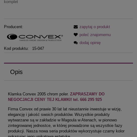
komplet
Producent:
zapytaj o produkt
poleć znajomemu
dodaj opinię
Kod produktu:
15-047
Opis
Klamka Convex 2005 chrom poler.
ZAPRASZAMY DO
NEGOCJACJI CENY TEJ KLAMKI! tel. 666 295 925
Firma Convex od prawie 30 lat lat nieustannie inwestuje w wizję,
elegancję i jakość swoich produktów. Wszystkie produkty
wytwarzane są w zakładzie w Magoula w Atenach, w pionowo
zintegrowanej jednostce, w której prowadzone są wszystkie fazy
produkcji. Nasza nowa seria produktów wykorzystuje czarny kolor
pokazując jego unikatową estetykę.