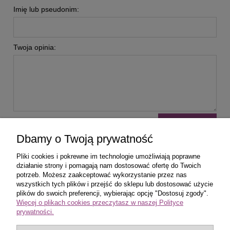
Imię lub pseudonim:
Twoja opinia:
wyślij
Dbamy o Twoją prywatność
Pliki cookies i pokrewne im technologie umożliwiają poprawne
działanie strony i pomagają nam dostosować ofertę do Twoich
potrzeb. Możesz zaakceptować wykorzystanie przez nas
wszystkich tych plików i przejść do sklepu lub dostosować użycie
Zakupy
plików do swoich preferencji, wybierając opcję "Dostosuj zgody".
Więcej o plikach cookies przeczytasz w naszej Polityce
prywatności.
Pomoc