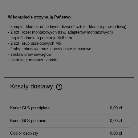
W komplecie otrzymują Państwo
:
- komplet klamek do jednych drzwi (2 sztuki, klamkę prawą i lewą)
- 2 szt. rozet montażowych (tzw. adapterów montażowych)
- trzpień klamki o przekroju 8x8 mm
- 2 szt. śrub przelotowych M6
- śruby imbusowe oraz klucz/klucze imbusowe
- zestaw drewnowkrętów
- instrukcję montażu klamki
Koszty dostawy
Cena nie zawiera ewentualnych kosztów płatności
Kurier GLS przedpłata
0,00 zł
Kurier GLS pobranie
0,00 zł
Odbiór osobisty
0,00 zł