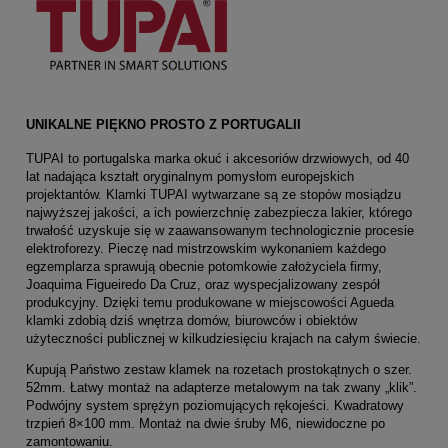
UNIKALNE PIĘKNO PROSTO Z PORTUGALII
TUPAI to portugalska marka okuć i akcesoriów drzwiowych, od 40
lat nadająca kształt oryginalnym pomysłom europejskich
projektantów. Klamki TUPAI wytwarzane są ze stopów mosiądzu
najwyższej jakości, a ich powierzchnię zabezpiecza lakier, którego
trwałość uzyskuje się w zaawansowanym technologicznie procesie
elektroforezy. Pieczę nad mistrzowskim wykonaniem każdego
egzemplarza sprawują obecnie potomkowie założyciela firmy,
Joaquima Figueiredo Da Cruz, oraz wyspecjalizowany zespół
produkcyjny. Dzięki temu produkowane w miejscowości Agueda
klamki zdobią dziś wnętrza domów, biurowców i obiektów
użyteczności publicznej w kilkudziesięciu krajach na całym świecie.
Kupują Państwo zestaw klamek na rozetach prostokątnych o szer.
52mm. Łatwy montaż na adapterze metalowym na tak zwany „klik”.
Podwójny system sprężyn poziomujących rękojeści. Kwadratowy
trzpień 8×100 mm. Montaż na dwie śruby M6, niewidoczne po
zamontowaniu.