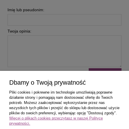
Imię lub pseudonim:
Twoja opinia:
wyślij
Dbamy o Twoją prywatność
Pliki cookies i pokrewne im technologie umożliwiają poprawne
działanie strony i pomagają nam dostosować ofertę do Twoich
potrzeb. Możesz zaakceptować wykorzystanie przez nas
wszystkich tych plików i przejść do sklepu lub dostosować użycie
Zakupy
plików do swoich preferencji, wybierając opcję "Dostosuj zgody".
Więcej o plikach cookies przeczytasz w naszej Polityce
prywatności.
Pomoc