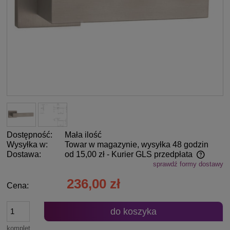
Dostępność:
Mała ilość
Wysyłka w:
Towar w magazynie, wysyłka 48 godzin
Dostawa:
od 15,00 zł
- Kurier GLS przedpłata
sprawdź formy dostawy
Cena nie zawiera ewentualnych kosztów płatności
236,00 zł
Cena:
do koszyka
komplet