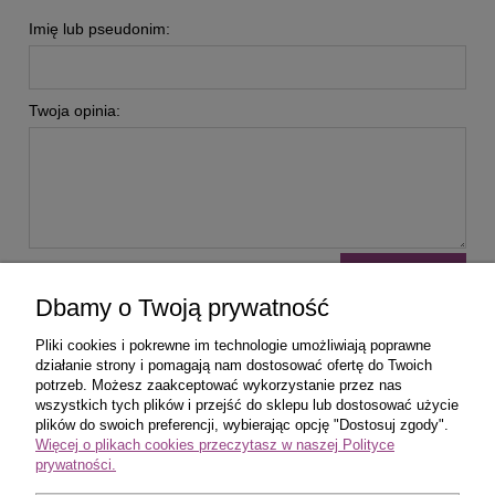
Imię lub pseudonim:
Twoja opinia:
wyślij
Dbamy o Twoją prywatność
Pliki cookies i pokrewne im technologie umożliwiają poprawne
działanie strony i pomagają nam dostosować ofertę do Twoich
potrzeb. Możesz zaakceptować wykorzystanie przez nas
wszystkich tych plików i przejść do sklepu lub dostosować użycie
Zakupy
plików do swoich preferencji, wybierając opcję "Dostosuj zgody".
Więcej o plikach cookies przeczytasz w naszej Polityce
prywatności.
Pomoc