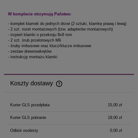
W komplecie otrzymują Państwo
:
- komplet klamek do jednych drzwi (2 sztuki, klamkę prawą i lewą)
- 2 szt. rozet montażowych (tzw. adapterów montażowych)
- trzpień klamki o przekroju 8x8 mm
- 2 szt. śrub przelotowych M6
- śruby imbusowe oraz klucz/klucze imbusowe
- zestaw drewnowkrętów
- instrukcję montażu klamki
Koszty dostawy
Cena nie zawiera ewentualnych kosztów płatności
Kurier GLS przedpłata
15,00 zł
Kurier GLS pobranie
19,00 zł
Odbiór osobisty
0,00 zł