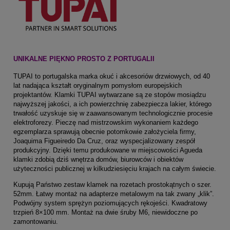
UNIKALNE PIĘKNO PROSTO Z PORTUGALII
TUPAI to portugalska marka okuć i akcesoriów drzwiowych, od 40
lat nadająca kształt oryginalnym pomysłom europejskich
projektantów. Klamki TUPAI wytwarzane są ze stopów mosiądzu
najwyższej jakości, a ich powierzchnię zabezpiecza lakier, którego
trwałość uzyskuje się w zaawansowanym technologicznie procesie
elektroforezy. Pieczę nad mistrzowskim wykonaniem każdego
egzemplarza sprawują obecnie potomkowie założyciela firmy,
Joaquima Figueiredo Da Cruz, oraz wyspecjalizowany zespół
produkcyjny. Dzięki temu produkowane w miejscowości Agueda
klamki zdobią dziś wnętrza domów, biurowców i obiektów
użyteczności publicznej w kilkudziesięciu krajach na całym świecie.
Kupują Państwo zestaw klamek na rozetach prostokątnych o szer.
52mm. Łatwy montaż na adapterze metalowym na tak zwany „klik”.
Podwójny system sprężyn poziomujących rękojeści. Kwadratowy
trzpień 8×100 mm. Montaż na dwie śruby M6, niewidoczne po
zamontowaniu.