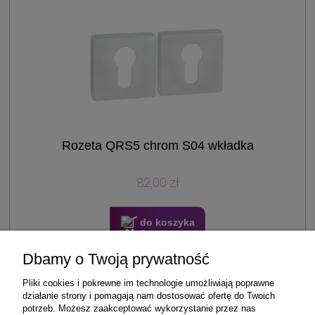
Rozeta QRS5 chrom S04 wkładka
82,00 zł
do koszyka
Dbamy o Twoją prywatność
Pliki cookies i pokrewne im technologie umożliwiają poprawne
«
1
...
13
14
15
16
17
...
35
»
działanie strony i pomagają nam dostosować ofertę do Twoich
potrzeb. Możesz zaakceptować wykorzystanie przez nas