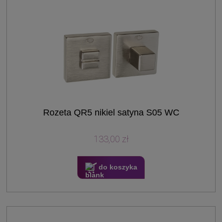
Rozeta QR5 nikiel satyna S05 WC
133,00 zł
do koszyka