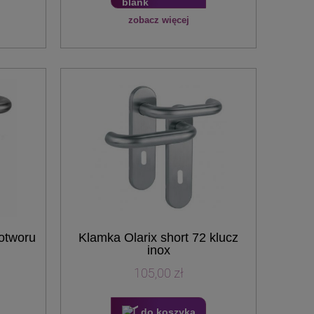
zobacz więcej
 otworu
Klamka Olarix short 72 klucz
inox
105,00 zł
do koszyka