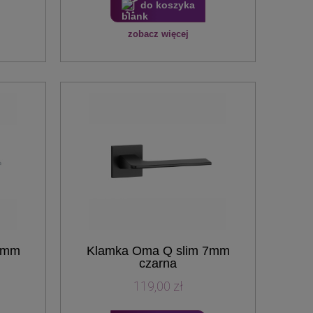
do koszyka
zobacz więcej
7mm
Klamka Oma Q slim 7mm
czarna
119,00 zł