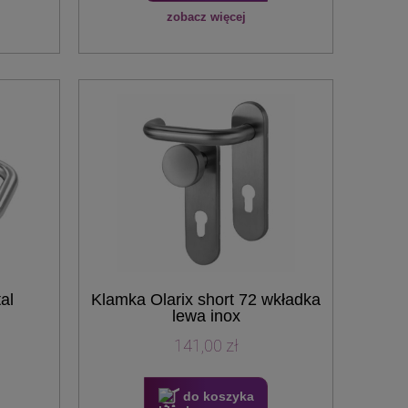
zobacz więcej
al
Klamka Olarix short 72 wkładka
lewa inox
141,00 zł
do koszyka