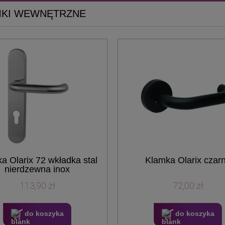
MKI WEWNĘTRZNE
a Olarix 72 wkładka stal
Klamka Olarix czar
nierdzewna inox
113,90 zł
72,00 zł
do koszyka
do koszyka