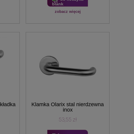
zobacz więcej
wkładka
Klamka Olarix stal nierdzewna
inox
53,55 zł