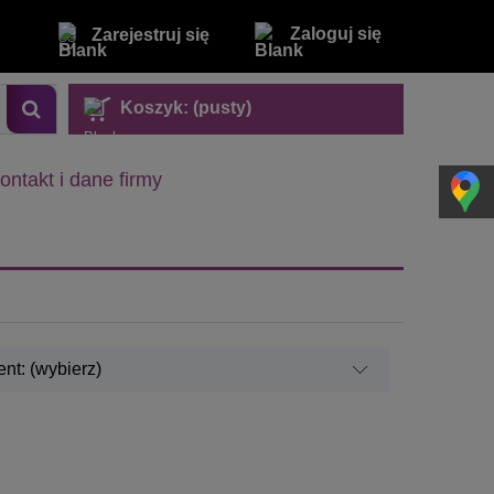
Zaloguj się
Zarejestruj się
Koszyk:
(pusty)
ontakt i dane firmy
nt: (wybierz)