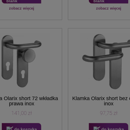
zobacz więcej
zobacz więcej
 Olarix short 72 wkładka
Klamka Olarix short bez
prawa inox
inox
141,00 zł
97,75 zł
do koszyka
do koszyka