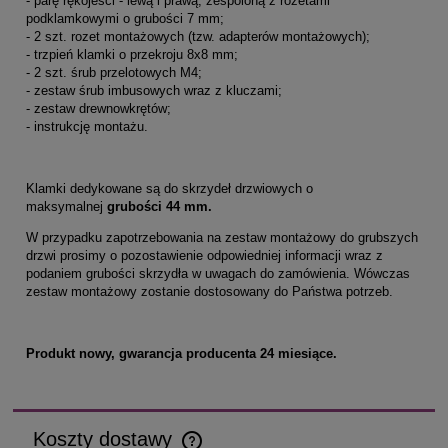
- parę rękojeści - lewą i prawą; zespoloną z rozetami
podklamkowymi o grubości 7 mm;
- 2 szt. rozet montażowych (tzw. adapterów montażowych);
- trzpień klamki o przekroju 8x8 mm;
- 2 szt. śrub przelotowych M4;
- zestaw śrub imbusowych wraz z kluczami;
- zestaw drewnowkrętów;
- instrukcję montażu.
Klamki dedykowane są do skrzydeł drzwiowych o
maksymalnej
grubości 44 mm.
W przypadku zapotrzebowania na zestaw montażowy do grubszych
drzwi prosimy o pozostawienie odpowiedniej informacji wraz z
podaniem grubości skrzydła w uwagach do zamówienia. Wówczas
zestaw montażowy zostanie dostosowany do Państwa potrzeb.
Produkt nowy, gwarancja producenta 24 miesiące.
Koszty dostawy