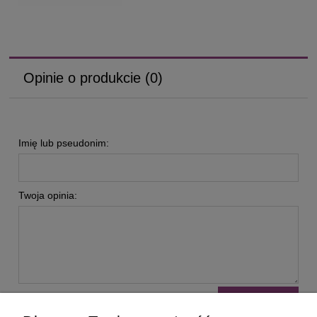
Opinie o produkcie (0)
Imię lub pseudonim:
Twoja opinia:
wyślij