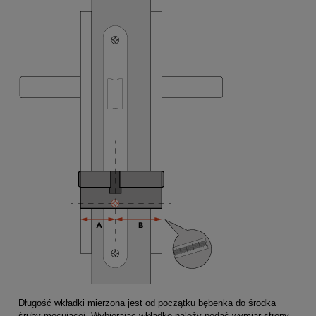
Długość wkładki mierzona jest od początku bębenka do środka
śruby mocującej. Wybierając wkładkę należy podać wymiar strony