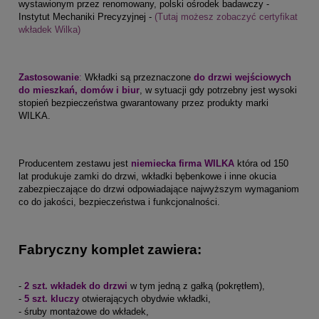
wystawionym przez renomowany, polski ośrodek badawczy -
Instytut Mechaniki Precyzyjnej -
(Tutaj możesz zobaczyć certyfikat
wkładek Wilka)
Zastosowanie
:
Wkładki są przeznaczone
do drzwi wejściowych
do mieszkań, domów i biur
, w sytuacji gdy potrzebny jest wysoki
stopień bezpieczeństwa gwarantowany przez produkty marki
WILKA.
Producentem zestawu jest
niemiecka firma WILKA
która od 150
lat produkuje zamki do drzwi, wkładki bębenkowe i inne okucia
zabezpieczające do drzwi odpowiadające najwyższym wymaganiom
co do jakości, bezpieczeństwa i funkcjonalności.
Fabryczny komplet zawiera:
-
2 szt. wkładek do drzwi
w tym jedną z gałką (pokrętłem),
-
5 szt. kluczy
otwierających obydwie wkładki,
- śruby montażowe do wkładek,