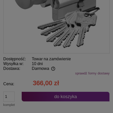
Dostępność:
Towar na zamówienie
Wysyłka w:
10 dni
Dostawa:
Darmowa
sprawdź formy dostawy
Cena nie zawiera ewentualnych kosztów płatności
366,00 zł
Cena:
do koszyka
komplet