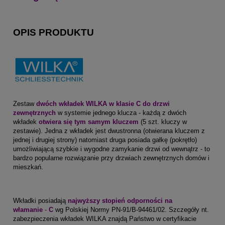
OPIS PRODUKTU
Zestaw
dwóch wkładek WILKA w klasie C do drzwi
zewnętrznych
w systemie jednego klucza - każdą z dwóch
wkładek
otwiera się tym samym kluczem
(5 szt. kluczy w
zestawie). Jedna z wkładek jest dwustronna (otwierana kluczem z
jednej i drugiej strony) natomiast druga posiada gałkę (pokrętło)
umożliwiającą szybkie i wygodne zamykanie drzwi od wewnątrz - to
bardzo popularne rozwiązanie przy drzwiach zewnętrznych domów i
mieszkań.
Wkładki posiadają
najwyższy stopień odporności na
włamanie
-
C
wg Polskiej Normy PN-91/B-94461/02. Szczegóły nt.
zabezpieczenia wkładek WILKA znajdą Państwo w certyfikacie