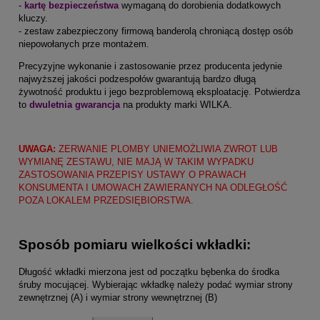
-
kartę bezpieczeństwa
wymaganą do dorobienia dodatkowych
kluczy.
- zestaw zabezpieczony firmową banderolą chroniącą dostęp osób
niepowołanych prze montażem.
Precyzyjne wykonanie i zastosowanie przez producenta jedynie
najwyższej jakości podzespołów gwarantują bardzo długą
żywotność produktu i jego bezproblemową eksploatację. Potwierdza
to
dwuletnia gwarancja
na produkty marki WILKA.
UWAGA:
ZERWANIE PLOMBY UNIEMOŻLIWIA ZWROT LUB
WYMIANĘ ZESTAWU, NIE MAJĄ W TAKIM WYPADKU
ZASTOSOWANIA PRZEPISY USTAWY O PRAWACH
KONSUMENTA I UMOWACH ZAWIERANYCH NA ODLEGŁOŚĆ
POZA LOKALEM PRZEDSIĘBIORSTWA.
Sposób pomiaru wielkości wkładki:
Długość wkładki mierzona jest od początku bębenka do środka
śruby mocującej. Wybierając wkładkę należy podać wymiar strony
zewnętrznej (A) i wymiar strony wewnętrznej (B)