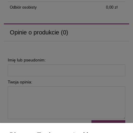
Odbiór osobisty
0,00 zł
Opinie o produkcie (0)
Imię lub pseudonim:
Twoja opinia:
wyślij