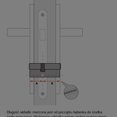
Długość wkładki mierzona jest od początku bębenka do środka
śruby mocującej. Wybierając wkładkę należy podać wymiar strony