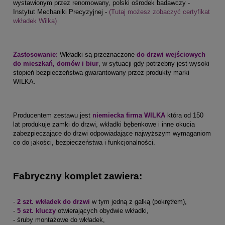
wystawionym przez renomowany, polski ośrodek badawczy -
Instytut Mechaniki Precyzyjnej -
(Tutaj możesz zobaczyć certyfikat
wkładek Wilka)
Zastosowanie
:
Wkładki są przeznaczone
do drzwi wejściowych
do mieszkań, domów i biur
, w sytuacji gdy potrzebny jest wysoki
stopień bezpieczeństwa gwarantowany przez produkty marki
WILKA.
Producentem zestawu jest
niemiecka firma WILKA
która od 150
lat produkuje zamki do drzwi, wkładki bębenkowe i inne okucia
zabezpieczające do drzwi odpowiadające najwyższym wymaganiom
co do jakości, bezpieczeństwa i funkcjonalności.
Fabryczny komplet zawiera:
-
2 szt. wkładek do drzwi
w tym jedną z gałką (pokrętłem),
-
5 szt. kluczy
otwierających obydwie wkładki,
- śruby montażowe do wkładek,