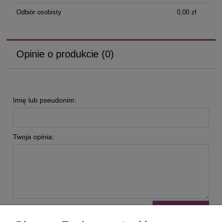
Odbiór osobisty
0,00 zł
Opinie o produkcie (0)
Imię lub pseudonim:
Twoja opinia:
wyślij