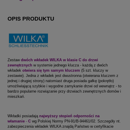
OPIS PRODUKTU
Zestaw
dwóch wkładek WILKA w klasie C do drzwi
zewnętrznych
w systemie jednego klucza - każdą z dwóch
wkładek
otwiera się tym samym kluczem
(5 szt. kluczy w
zestawie). Jedna z wkładek jest dwustronna (otwierana kluczem z
jednej i drugiej strony) natomiast druga posiada gałkę (pokrętło)
umożliwiającą szybkie i wygodne zamykanie drzwi od wewnątrz - to
bardzo popularne rozwiązanie przy drzwiach zewnętrznych domów i
mieszkań.
Wkładki posiadają
najwyższy stopień odporności na
włamanie
-
C
wg Polskiej Normy PN-91/B-94461/02. Szczegóły nt.
zabezpieczenia wkładek WILKA znajdą Państwo w certyfikacie