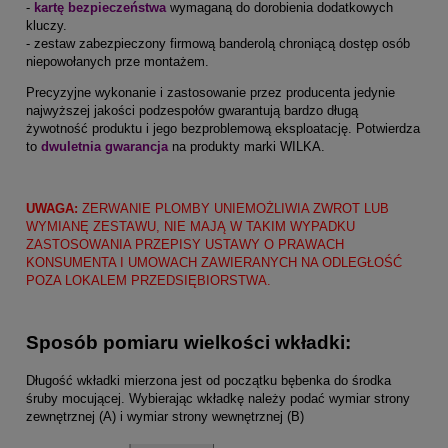
-
kartę bezpieczeństwa
wymaganą do dorobienia dodatkowych
kluczy.
- zestaw zabezpieczony firmową banderolą chroniącą dostęp osób
niepowołanych prze montażem.
Precyzyjne wykonanie i zastosowanie przez producenta jedynie
najwyższej jakości podzespołów gwarantują bardzo długą
żywotność produktu i jego bezproblemową eksploatację. Potwierdza
to
dwuletnia gwarancja
na produkty marki WILKA.
UWAGA:
ZERWANIE PLOMBY UNIEMOŻLIWIA ZWROT LUB
WYMIANĘ ZESTAWU, NIE MAJĄ W TAKIM WYPADKU
ZASTOSOWANIA PRZEPISY USTAWY O PRAWACH
KONSUMENTA I UMOWACH ZAWIERANYCH NA ODLEGŁOŚĆ
POZA LOKALEM PRZEDSIĘBIORSTWA.
Sposób pomiaru wielkości wkładki:
Długość wkładki mierzona jest od początku bębenka do środka
śruby mocującej. Wybierając wkładkę należy podać wymiar strony
zewnętrznej (A) i wymiar strony wewnętrznej (B)