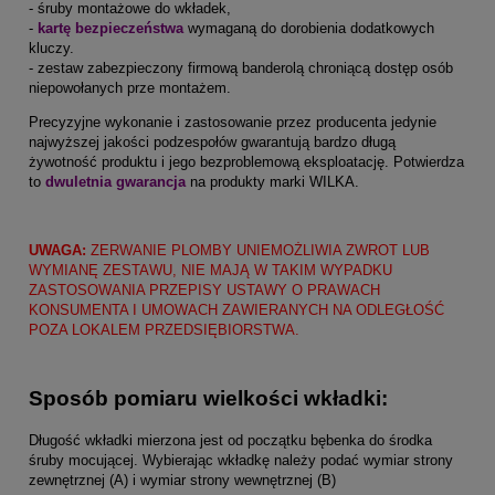
- śruby montażowe do wkładek,
-
kartę bezpieczeństwa
wymaganą do dorobienia dodatkowych
kluczy.
- zestaw zabezpieczony firmową banderolą chroniącą dostęp osób
niepowołanych prze montażem.
Precyzyjne wykonanie i zastosowanie przez producenta jedynie
najwyższej jakości podzespołów gwarantują bardzo długą
żywotność produktu i jego bezproblemową eksploatację. Potwierdza
to
dwuletnia gwarancja
na produkty marki WILKA.
UWAGA:
ZERWANIE PLOMBY UNIEMOŻLIWIA ZWROT LUB
WYMIANĘ ZESTAWU, NIE MAJĄ W TAKIM WYPADKU
ZASTOSOWANIA PRZEPISY USTAWY O PRAWACH
KONSUMENTA I UMOWACH ZAWIERANYCH NA ODLEGŁOŚĆ
POZA LOKALEM PRZEDSIĘBIORSTWA.
Sposób pomiaru wielkości wkładki:
Długość wkładki mierzona jest od początku bębenka do środka
śruby mocującej. Wybierając wkładkę należy podać wymiar strony
zewnętrznej (A) i wymiar strony wewnętrznej (B)