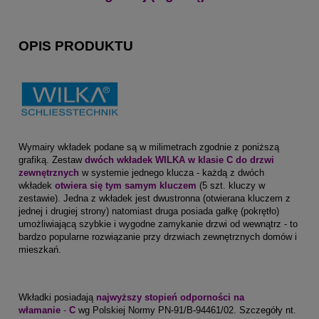
OPIS PRODUKTU
Wymairy wkładek podane są w milimetrach zgodnie z poniższą
grafiką. Zestaw
dwóch wkładek WILKA w klasie C do drzwi
zewnętrznych
w systemie jednego klucza - każdą z dwóch
wkładek
otwiera się tym samym kluczem
(5 szt. kluczy w
zestawie). Jedna z wkładek jest dwustronna (otwierana kluczem z
jednej i drugiej strony) natomiast druga posiada gałkę (pokrętło)
umożliwiającą szybkie i wygodne zamykanie drzwi od wewnątrz - to
bardzo popularne rozwiązanie przy drzwiach zewnętrznych domów i
mieszkań.
Wkładki posiadają
najwyższy stopień odporności na
włamanie
-
C
wg Polskiej Normy PN-91/B-94461/02. Szczegóły nt.