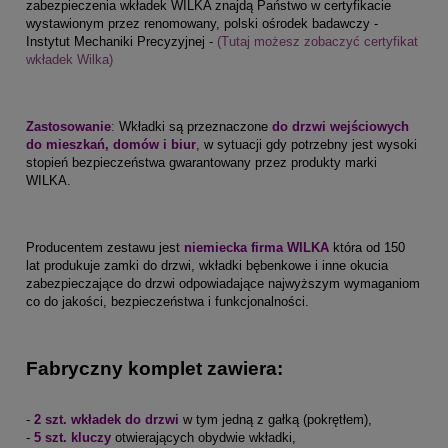
zabezpieczenia wkładek WILKA znajdą Państwo w certyfikacie
wystawionym przez renomowany, polski ośrodek badawczy -
Instytut Mechaniki Precyzyjnej -
(Tutaj możesz zobaczyć certyfikat
wkładek Wilka)
Zastosowanie
:
Wkładki są przeznaczone
do drzwi wejściowych
do mieszkań, domów i biur
, w sytuacji gdy potrzebny jest wysoki
stopień bezpieczeństwa gwarantowany przez produkty marki
WILKA.
Producentem zestawu jest
niemiecka firma WILKA
która od 150
lat produkuje zamki do drzwi, wkładki bębenkowe i inne okucia
zabezpieczające do drzwi odpowiadające najwyższym wymaganiom
co do jakości, bezpieczeństwa i funkcjonalności.
Fabryczny komplet zawiera:
-
2 szt. wkładek do drzwi
w tym jedną z gałką (pokrętłem),
-
5 szt. kluczy
otwierających obydwie wkładki,