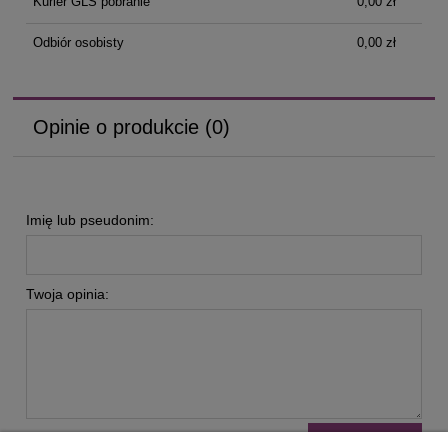
Kurier GLS pobranie
0,00 zł
Odbiór osobisty
0,00 zł
Opinie o produkcie (0)
Imię lub pseudonim:
Twoja opinia: