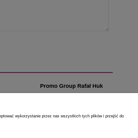
Promo Group Rafał Huk
ul. Przybosia 6
ia
21-500 Biała Podlaska
zamowienia@klamki-
email:
eptować wykorzystanie przez nas wszystkich tych plików i przejść do
drzwiowe.com
a
tel. 666 295 925
NIP: 5371814076