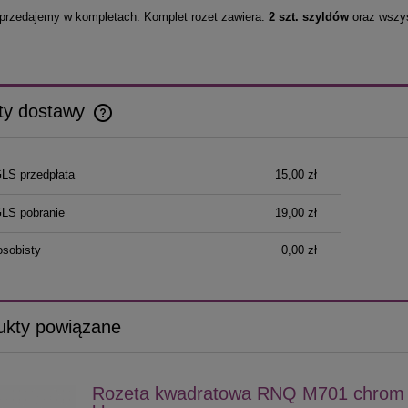
przedajemy w kompletach. Komplet rozet zawiera:
2 szt. szyldów
oraz wszys
ty dostawy
Cena nie zawiera ewentualnych kosztów
GLS przedpłata
15,00 zł
płatności
GLS pobranie
19,00 zł
osobisty
0,00 zł
ukty powiązane
Rozeta kwadratowa RNQ M701 chrom