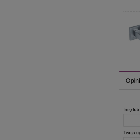
Opini
Imię lu
Twoja op