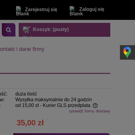
Zaloguj się
Zarejestruj się
Koszyk:
(pusty)
ontakt i dane firmy
ość:
duża ilość
w:
Wysyłka maksymalnie do 24 godzin
:
od 15,00 zł
- Kurier GLS przedpłata
sprawdź formy dostawy
Cena nie zawiera ewentualnych kosztów
35,00 zł
płatności