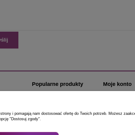
ślij
Popularne produkty
Moje konto
Klamki z kwadratowym szyldem
Logowanie
Klamki z okrągłym szyldem
Moje zamówien
Klamki ze stali nierdzewnej
Przechowalnia
ie strony i pomagają nam dostosować ofertę do Twoich potrzeb. Możesz zaakc
opcję "Dostosuj zgody".
Klamki do drzwi zewnętrznych
Ustawienia kont
i
Komplety wkładek do drzwi
zewnętrznych