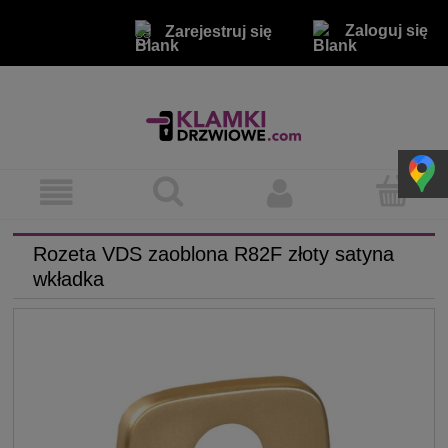
Zaloguj się
Zarejestruj się
Rozeta VDS zaoblona R82F złoty satyna
wkładka