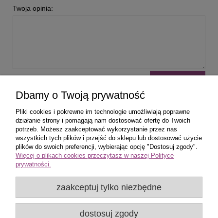
Twoja opinia:
wyślij
Dbamy o Twoją prywatność
Pliki cookies i pokrewne im technologie umożliwiają poprawne
działanie strony i pomagają nam dostosować ofertę do Twoich
potrzeb. Możesz zaakceptować wykorzystanie przez nas
wszystkich tych plików i przejść do sklepu lub dostosować użycie
Zakupy
plików do swoich preferencji, wybierając opcję "Dostosuj zgody".
Więcej o plikach cookies przeczytasz w naszej Polityce
prywatności.
Pomoc
zaakceptuj tylko niezbędne
Popularne produkty
dostosuj zgody
Moje konto