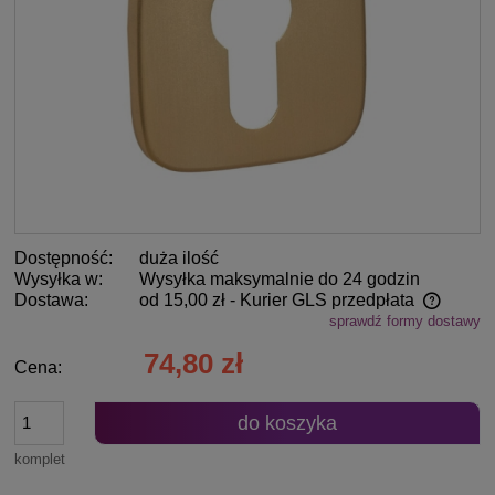
Dostępność:
duża ilość
Wysyłka w:
Wysyłka maksymalnie do 24 godzin
Dostawa:
od 15,00 zł
- Kurier GLS przedpłata
sprawdź formy dostawy
Cena nie zawiera ewentualnych kosztów płatności
74,80 zł
Cena:
do koszyka
komplet