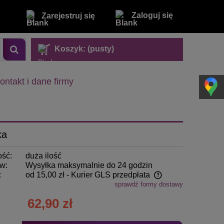
Zaloguj się
Zarejestruj się
Koszyk:
(pusty)
ontakt i dane firmy
ka
ość:
duża ilość
w:
Wysyłka maksymalnie do 24 godzin
:
od 15,00 zł
- Kurier GLS przedpłata
sprawdź formy dostawy
Cena nie zawiera ewentualnych kosztów
62,90 zł
płatności