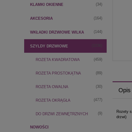
(34)
KLAMKI OKIENNE
(164)
AKCESORIA
(144)
WKŁADKI DRZWIOWE WILKA
(1036)
SZYLDY DRZWIOWE
(459)
ROZETA KWADRATOWA
(89)
ROZETA PROSTOKĄTNA
(30)
ROZETA OWALNA
Opis
(477)
ROZETA OKRĄGŁA
Rozety s
(9)
DO DRZWI ZEWNĘTRZNYCH
drzwi)
NOWOŚCI