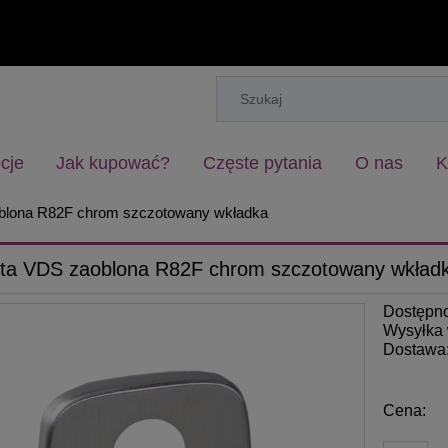
cje
Jak kupować?
Częste pytania
O nas
K
blona R82F chrom szczotowany wkładka
ta VDS zaoblona R82F chrom szczotowany wkład
Dostępn
Wysyłka 
Dostawa
Cena: