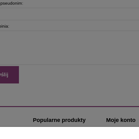
b pseudonim:
inia:
ślij
Popularne produkty
Moje konto
Klamki z kwadratowym szyldem
Logowanie