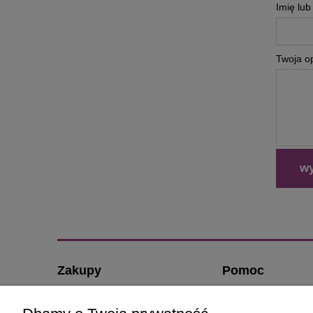
Imię lu
Twoja op
wy
Zakupy
Pomoc
Czas realizacji zamówienia
O nas