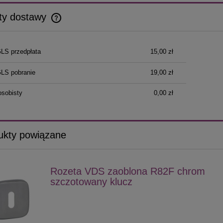
ty dostawy
Cena nie zawiera ewentualnych kosztów
GLS przedpłata
15,00 zł
płatności
GLS pobranie
19,00 zł
osobisty
0,00 zł
ukty powiązane
Rozeta VDS zaoblona R82F chrom
szczotowany klucz