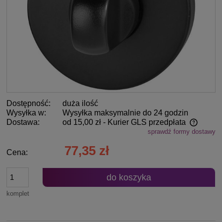
Dostępność:
duża ilość
Wysyłka w:
Wysyłka maksymalnie do 24 godzin
Dostawa:
od 15,00 zł
- Kurier GLS przedpłata
sprawdź formy dostawy
Cena nie zawiera ewentualnych kosztów płatności
77,35 zł
Cena:
do koszyka
komplet