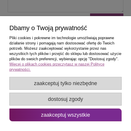
wyślij
Dbamy o Twoją prywatność
Pliki cookies i pokrewne im technologie umożliwiają poprawne
działanie strony i pomagają nam dostosować ofertę do Twoich
potrzeb. Możesz zaakceptować wykorzystanie przez nas
wszystkich tych plików i przejść do sklepu lub dostosować użycie
Zakupy
plików do swoich preferencji, wybierając opcję "Dostosuj zgody".
Więcej o plikach cookies przeczytasz w naszej Polityce
prywatności.
Pomoc
zaakceptuj tylko niezbędne
Popularne produkty
dostosuj zgody
Moje konto
Promo Group Rafał Huk
zaakceptuj wszystkie