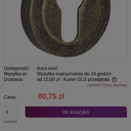
Dostępność:
duża ilość
Wysyłka w:
Wysyłka maksymalnie do 24 godzin
Dostawa:
od 15,00 zł
- Kurier GLS przedpłata
sprawdź formy dostawy
Cena nie zawiera ewentualnych kosztów płatności
80,75 zł
Cena:
do koszyka
komplet