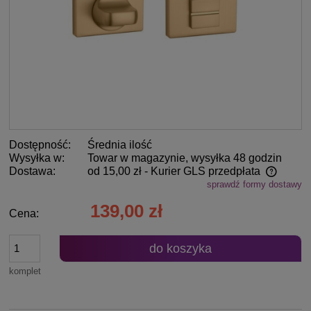
Dostępność:
Średnia ilość
Wysyłka w:
Towar w magazynie, wysyłka 48 godzin
Dostawa:
od 15,00 zł
- Kurier GLS przedpłata
sprawdź formy dostawy
Cena nie zawiera ewentualnych kosztów płatności
139,00 zł
Cena:
do koszyka
komplet