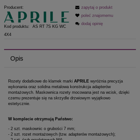
Producent:
zapytaj o produkt
poleć znajomemu
dodaj opinię
Kod produktu:
AS RT 7S KG WC
4X4
Opis
Rozety dodatkowe do klamek marki
APRILE
wyróżnia precyzja
wykonania oraz solidna metalowa konstrukcja adapterów
montażowych. Maskownica rozety mocowana jest na wcisk, dzięki
czemu prezentuje się na skrzydle drzwiowym wyjątkowo
estetycznie.
W komplecie otrzymują Państwo:
- 2 szt. maskownic o grubości 7 mm;
- 2 szt. rozet montażowych (tzw. adapterów montażowych);
- 2 szt. śrub przelotowych M4;