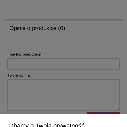
Opinie o produkcie (0)
Imię lub pseudonim:
Twoja opinia:
wyślij
Dbamy o Twoją prywatność