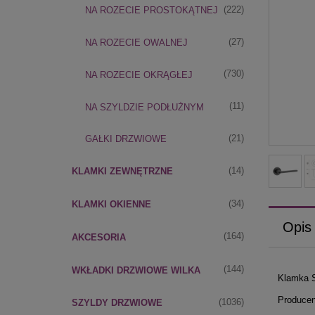
(222)
NA ROZECIE PROSTOKĄTNEJ
(27)
NA ROZECIE OWALNEJ
(730)
NA ROZECIE OKRĄGŁEJ
(11)
NA SZYLDZIE PODŁUŻNYM
(21)
GAŁKI DRZWIOWE
(14)
KLAMKI ZEWNĘTRZNE
(34)
KLAMKI OKIENNE
Opis
(164)
AKCESORIA
(144)
WKŁADKI DRZWIOWE WILKA
Klamka S
Producen
(1036)
SZYLDY DRZWIOWE