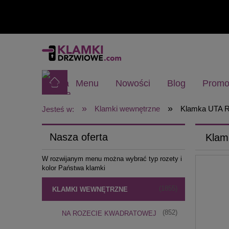
Menu
Nowości
Blog
Promo
»
»
Klamki wewnętrzne
Klamka UTA R
Jesteś w:
Nasza oferta
Klam
W rozwijanym menu można wybrać typ rozety i
kolor Państwa klamki
(1855)
KLAMKI WEWNĘTRZNE
(852)
NA ROZECIE KWADRATOWEJ