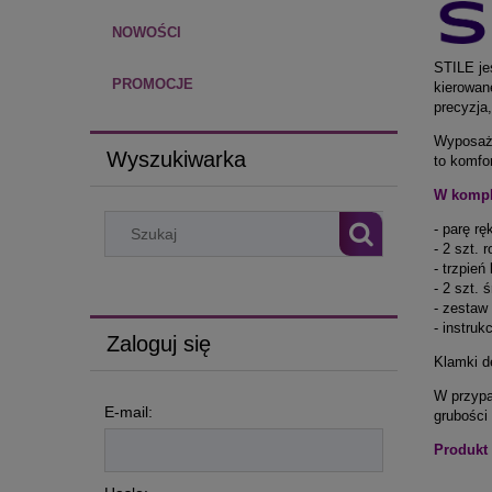
NOWOŚCI
STILE je
PROMOCJE
kierowan
precyzja,
Wyposażo
Wyszukiwarka
to komfo
W kompl
- parę r
- 2 szt.
- trzpie
- 2 szt. 
- zestaw
- instruk
Zaloguj się
Klamki d
W przypa
E-mail:
grubości
Produkt 