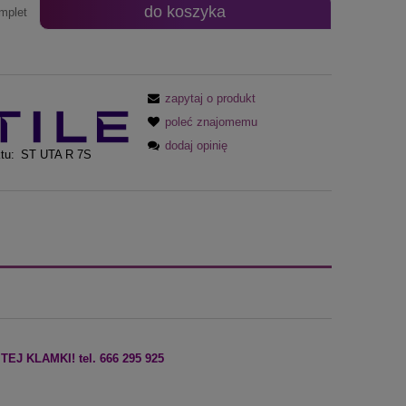
do koszyka
mplet
zapytaj o produkt
poleć znajomemu
dodaj opinię
tu:
ST UTA R 7S
 KLAMKI! tel. 666 295 925