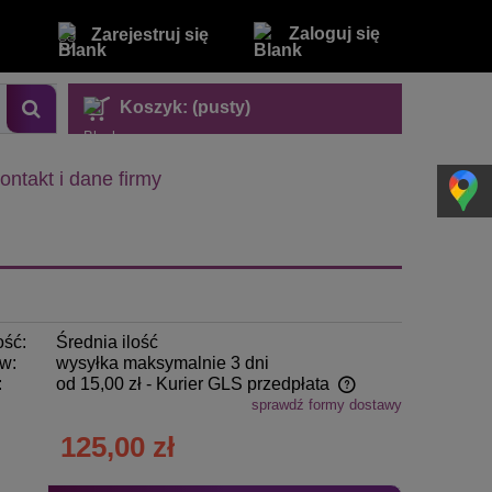
Zaloguj się
Zarejestruj się
Koszyk:
(pusty)
ontakt i dane firmy
ość:
Średnia ilość
w:
wysyłka maksymalnie 3 dni
:
od 15,00 zł
- Kurier GLS przedpłata
sprawdź formy dostawy
Cena nie zawiera ewentualnych kosztów
125,00 zł
płatności