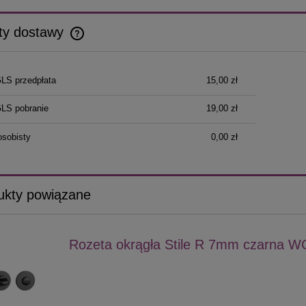
ty dostawy
Cena nie zawiera ewentualnych kosztów
GLS przedpłata
15,00 zł
płatności
GLS pobranie
19,00 zł
osobisty
0,00 zł
ukty powiązane
Rozeta okrągła Stile R 7mm czarna W