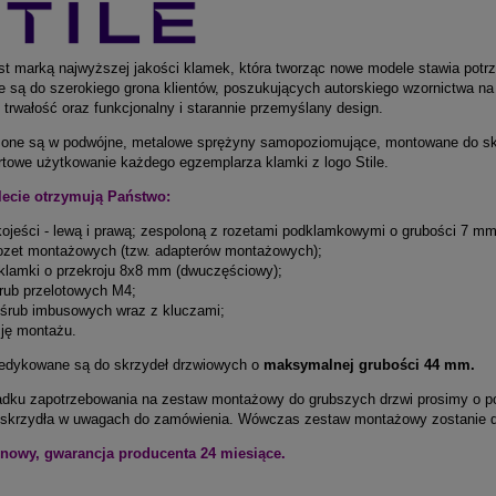
st marką najwyższej jakości klamek, która tworząc nowe modele stawia potr
e są do szerokiego grona klientów, poszukujących autorskiego wzornictwa n
 trwałość oraz funkcjonalny i starannie przemyślany design.
ne są w podwójne, metalowe sprężyny samopoziomujące, montowane do skr
rtowe użytkowanie każdego egzemplarza klamki z logo Stile.
ecie otrzymują Państwo:
ękojeści - lewą i prawą; zespoloną z rozetami podklamkowymi o grubości 7 mm
 rozet montażowych (tzw. adapterów montażowych);
ń klamki o przekroju 8x8 mm (dwuczęściowy);
śrub przelotowych M4;
 śrub imbusowych wraz z kluczami;
cję montażu.
edykowane są do skrzydeł drzwiowych o
maksymalnej grubości 44 mm.
dku zapotrzebowania na zestaw montażowy do grubszych drzwi prosimy o poz
 skrzydła w uwagach do zamówienia. Wówczas zestaw montażowy zostanie 
nowy, gwarancja producenta 24 miesiące.