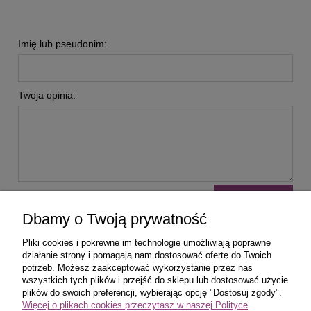
Imię lub pseudonim:
Twoja opinia:
wyślij
Dbamy o Twoją prywatność
Pliki cookies i pokrewne im technologie umożliwiają poprawne
działanie strony i pomagają nam dostosować ofertę do Twoich
potrzeb. Możesz zaakceptować wykorzystanie przez nas
wszystkich tych plików i przejść do sklepu lub dostosować użycie
Zakupy
plików do swoich preferencji, wybierając opcję "Dostosuj zgody".
Więcej o plikach cookies przeczytasz w naszej Polityce