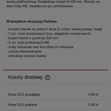
rozetą podklamkową. Kwadratowy trzpień 8×100 mm. Montaż na
dwie śruby M6, niewidoczne po zamontowaniu.
W komplecie otrzymują Państwo
:
- komplet klamek do jednych drzwi (2 sztuki, klamkę prawą i lewą)
- 2 szt. rozet montażowych (tzw. adapterów montażowych)
- trzpień klamki o przekroju 8x8 mm
- 2 szt. śrub przelotowych M6
- śruby imbusowe oraz klucz/klucze imbusowe
- zestaw drewnowkrętów
- instrukcję montażu klamki
Koszty dostawy
Cena nie zawiera ewentualnych kosztów płatności
Kurier GLS przedpłata
0,00 zł
Kurier GLS pobranie
0,00 zł