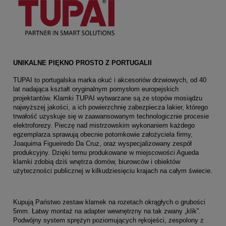
UNIKALNE PIĘKNO PROSTO Z PORTUGALII
TUPAI to portugalska marka okuć i akcesoriów drzwiowych, od 40
lat nadająca kształt oryginalnym pomysłom europejskich
projektantów. Klamki TUPAI wytwarzane są ze stopów mosiądzu
najwyższej jakości, a ich powierzchnię zabezpiecza lakier, którego
trwałość uzyskuje się w zaawansowanym technologicznie procesie
elektroforezy. Pieczę nad mistrzowskim wykonaniem każdego
egzemplarza sprawują obecnie potomkowie założyciela firmy,
Joaquima Figueiredo Da Cruz, oraz wyspecjalizowany zespół
produkcyjny. Dzięki temu produkowane w miejscowości Agueda
klamki zdobią dziś wnętrza domów, biurowców i obiektów
użyteczności publicznej w kilkudziesięciu krajach na całym świecie.
Kupują Państwo zestaw klamek na rozetach okrągłych o grubości
5mm. Łatwy montaż na adapter wewnętrzny na tak zwany „klik”.
Podwójny system sprężyn poziomujących rękojeści, zespolony z