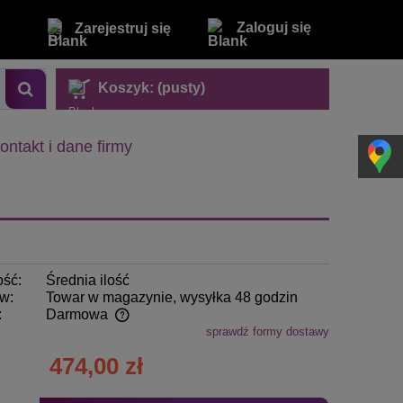
Zaloguj się
Zarejestruj się
Koszyk:
(pusty)
ontakt i dane firmy
ość:
Średnia ilość
w:
Towar w magazynie, wysyłka 48 godzin
:
Darmowa
sprawdź formy dostawy
entualnych kosztów
474,00 zł