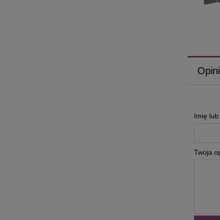
Opini
Imię lu
Twoja op