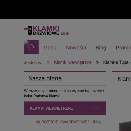
Menu
Nowości
Blog
Promo
»
»
Klamki wewnętrzne
Klamka Tupai 
Jesteś w:
Nasza oferta
Klam
W rozwijanym menu można wybrać typ rozety i
kolor Państwa klamki
(1855)
KLAMKI WEWNĘTRZNE
(852)
NA ROZECIE KWADRATOWEJ