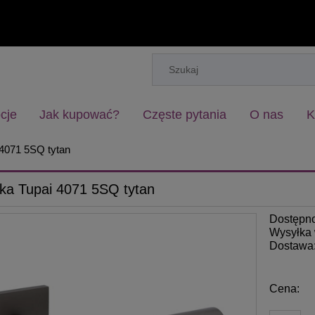
cje
Jak kupować?
Częste pytania
O nas
K
4071 5SQ tytan
ka Tupai 4071 5SQ tytan
Dostępn
Wysyłka 
Dostawa
Cena nie zawiera ew
Cena:
płatności