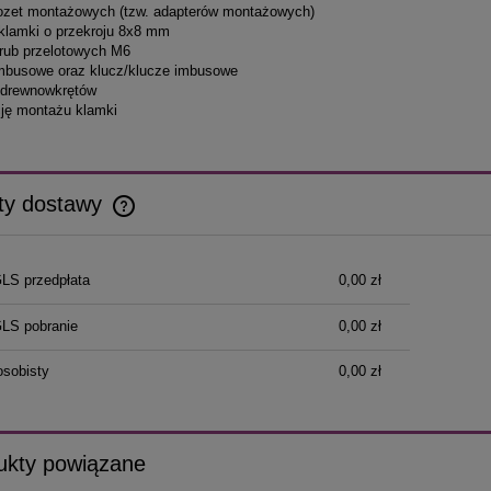
 rozet montażowych (tzw. adapterów montażowych)
ń klamki o przekroju 8x8 mm
 śrub przelotowych M6
imbusowe oraz klucz/klucze imbusowe
 drewnowkrętów
kcję montażu klamki
ty dostawy
Cena nie zawiera ewentualnych kosztów
GLS przedpłata
0,00 zł
płatności
GLS pobranie
0,00 zł
osobisty
0,00 zł
ukty powiązane