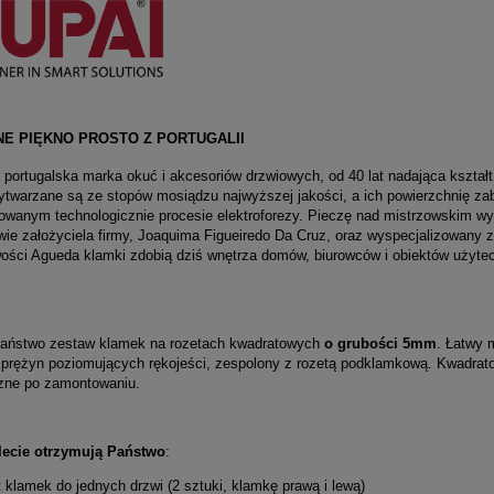
NE PIĘKNO PROSTO Z PORTUGALII
 portugalska marka okuć i akcesoriów drzwiowych, od 40 lat nadająca kształ
twarzane są ze stopów mosiądzu najwyższej jakości, a ich powierzchnię zabe
wanym technologicznie procesie elektroforezy. Pieczę nad mistrzowskim w
ie założyciela firmy, Joaquima Figueiredo Da Cruz, oraz wyspecjalizowany 
ości Agueda klamki zdobią dziś wnętrza domów, biurowców i obiektów użytecz
aństwo zestaw klamek na rozetach kwadratowych
o grubości 5mm
. Łatwy 
prężyn poziomujących rękojeści, zespolony z rozetą podklamkową. Kwadrat
zne po zamontowaniu.
ecie otrzymują Państwo
:
t klamek do jednych drzwi (2 sztuki, klamkę prawą i lewą)