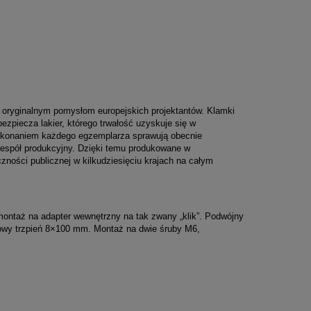
t oryginalnym pomysłom europejskich projektantów. Klamki
zpiecza lakier, którego trwałość uzyskuje się w
ykonaniem każdego egzemplarza sprawują obecnie
zespół produkcyjny. Dzięki temu produkowane w
ności publicznej w kilkudziesięciu krajach na całym
montaż na adapter wewnętrzny na tak zwany „klik”. Podwójny
owy trzpień 8×100 mm. Montaż na dwie śruby M6,