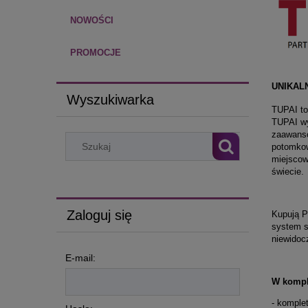
NOWOŚCI
PROMOCJE
UNIKAL
Wyszukiwarka
TUPAI to
TUPAI wy
zaawanso
potomkow
miejscow
świecie.
Zaloguj się
Kupują P
system s
niewidoc
E-mail:
W kompl
- komple