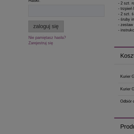
Hasło:
- 2 szt.
- trzpie
- 2 szt.
- śruby 
- zestaw
zaloguj się
- instru
Nie pamiętasz hasła?
Zarejestruj się
Kosz
Kurier 
Kurier 
Odbiór 
Prod