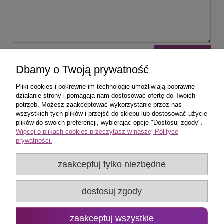
wyślij
Dbamy o Twoją prywatność
Pliki cookies i pokrewne im technologie umożliwiają poprawne
działanie strony i pomagają nam dostosować ofertę do Twoich
potrzeb. Możesz zaakceptować wykorzystanie przez nas
wszystkich tych plików i przejść do sklepu lub dostosować użycie
Zakupy
plików do swoich preferencji, wybierając opcję "Dostosuj zgody".
Więcej o plikach cookies przeczytasz w naszej Polityce
prywatności.
Pomoc
zaakceptuj tylko niezbędne
Popularne produkty
dostosuj zgody
Moje konto
Promo Group Rafał Huk
zaakceptuj wszystkie