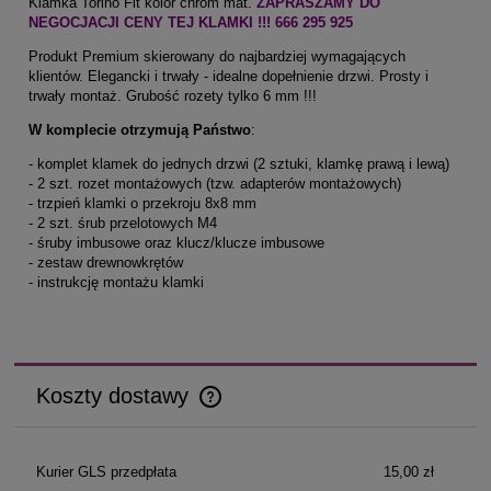
Klamka Torino Fit kolor chrom mat.
ZAPRASZAMY DO
NEGOCJACJI CENY TEJ KLAMKI !!! 666 295 925
Produkt Premium skierowany do najbardziej wymagających
klientów. Elegancki i trwały - idealne dopełnienie drzwi. Prosty i
trwały montaż. Grubość rozety tylko 6 mm !!!
W komplecie otrzymują Państwo
:
- komplet klamek do jednych drzwi (2 sztuki, klamkę prawą i lewą)
- 2 szt. rozet montażowych (tzw. adapterów montażowych)
- trzpień klamki o przekroju 8x8 mm
- 2 szt. śrub przelotowych M4
- śruby imbusowe oraz klucz/klucze imbusowe
- zestaw drewnowkrętów
- instrukcję montażu klamki
Koszty dostawy
Cena nie zawiera ewentualnych kosztów płatności
Kurier GLS przedpłata
15,00 zł