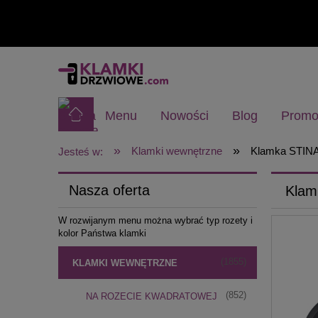
Menu
Nowości
Blog
Promo
»
»
Klamki wewnętrzne
Klamka STINA
Jesteś w:
Nasza oferta
Klam
W rozwijanym menu można wybrać typ rozety i
kolor Państwa klamki
(1855)
KLAMKI WEWNĘTRZNE
(852)
NA ROZECIE KWADRATOWEJ