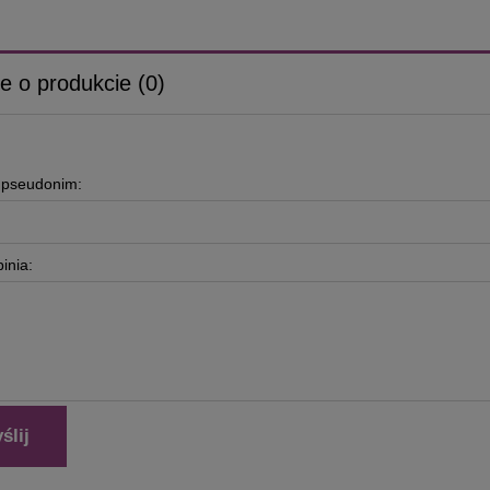
e o produkcie (0)
b pseudonim:
inia:
ślij