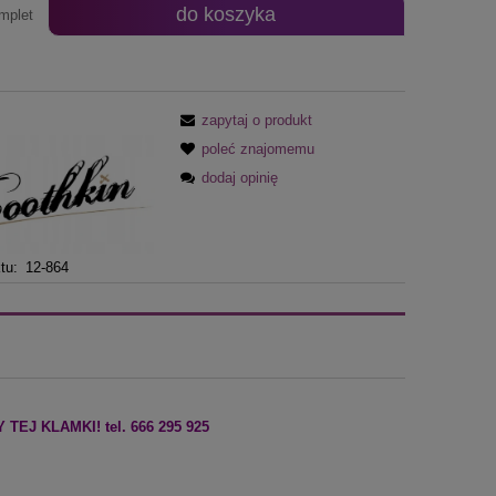
do koszyka
mplet
zapytaj o produkt
poleć znajomemu
dodaj opinię
tu:
12-864
J KLAMKI! tel. 666 295 925