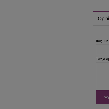
Opini
Imię lu
Twoja op
wy