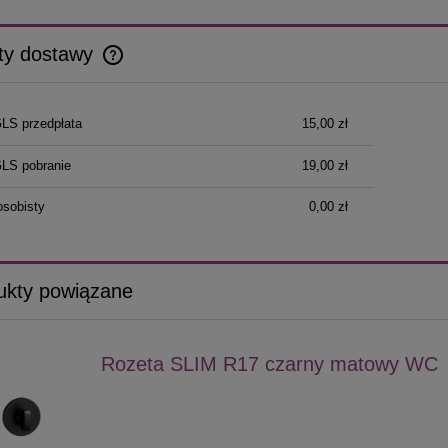
ty dostawy
Cena nie zawiera ewentualnych kosztów
GLS przedpłata
15,00 zł
płatności
GLS pobranie
19,00 zł
osobisty
0,00 zł
ukty powiązane
Rozeta SLIM R17 czarny matowy WC