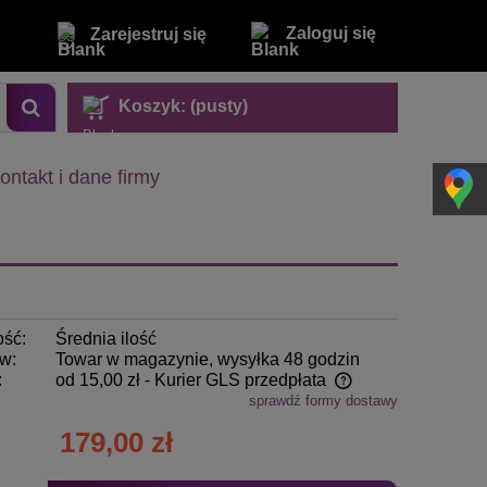
Zaloguj się
Zarejestruj się
Koszyk:
(pusty)
ontakt i dane firmy
ość:
Średnia ilość
w:
Towar w magazynie, wysyłka 48 godzin
:
od 15,00 zł
- Kurier GLS przedpłata
sprawdź formy dostawy
Cena nie zawiera ewentualnych kosztów
179,00 zł
płatności