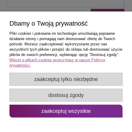
wyślij
Dbamy o Twoją prywatność
Pliki cookies i pokrewne im technologie umożliwiają poprawne
działanie strony i pomagają nam dostosować ofertę do Twoich
potrzeb. Możesz zaakceptować wykorzystanie przez nas
wszystkich tych plików i przejść do sklepu lub dostosować użycie
Zakupy
plików do swoich preferencji, wybierając opcję "Dostosuj zgody".
Więcej o plikach cookies przeczytasz w naszej Polityce
prywatności.
Pomoc
zaakceptuj tylko niezbędne
Popularne produkty
dostosuj zgody
Moje konto
Promo Group Rafał Huk
zaakceptuj wszystkie
pokaż pełną wersję strony