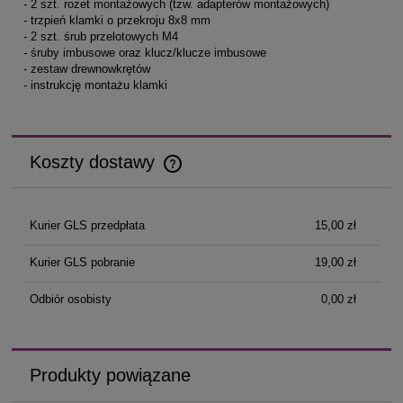
- 2 szt. rozet montażowych (tzw. adapterów montażowych)
- trzpień klamki o przekroju 8x8 mm
- 2 szt. śrub przelotowych M4
- śruby imbusowe oraz klucz/klucze imbusowe
- zestaw drewnowkrętów
- instrukcję montażu klamki
Koszty dostawy
Cena nie zawiera ewentualnych kosztów płatności
Kurier GLS przedpłata
15,00 zł
Kurier GLS pobranie
19,00 zł
Odbiór osobisty
0,00 zł
Produkty powiązane