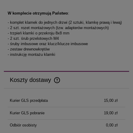
W komplecie otrzymują Państwo
:
- komplet klamek do jednych drzwi (2 sztuki, klamkę prawą i lewą)
- 2 szt. rozet montażowych (tzw. adapterów montażowych)
- trzpień klamki o przekroju 8x8 mm
- 2 szt. śrub przelotowych M4
- śruby imbusowe oraz klucz/klucze imbusowe
- zestaw drewnowkrętów
- instrukcję montażu klamki
Koszty dostawy
Cena nie zawiera ewentualnych kosztów płatności
Kurier GLS przedpłata
15,00 zł
Kurier GLS pobranie
19,00 zł
Odbiór osobisty
0,00 zł