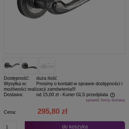
Dostępność:
duża ilość
Wysyłka w:
Prosimy o kontakt w sprawie dostępności i
możliwości realizacji zamówienia!!!
Dostawa:
od 15,00 zł
- Kurier GLS przedpłata
sprawdź formy dostawy
Cena nie zawiera ewentualnych kosztów płatności
295,80 zł
Cena:
do koszyka