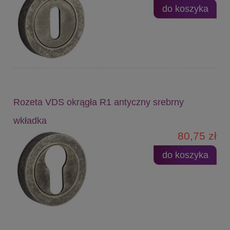
do koszyka
Rozeta VDS okrągła R1 antyczny srebrny
wkładka
80,75 zł
do koszyka