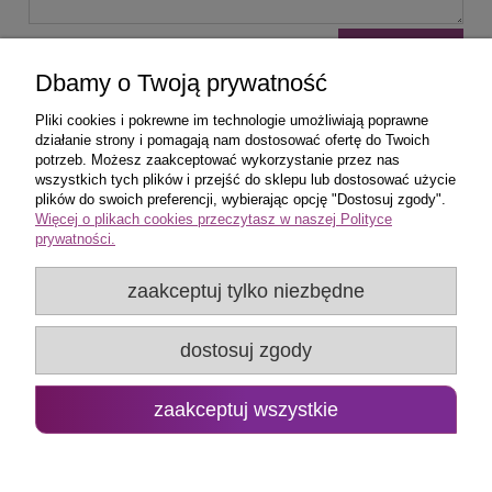
wyślij
Dbamy o Twoją prywatność
Pliki cookies i pokrewne im technologie umożliwiają poprawne
działanie strony i pomagają nam dostosować ofertę do Twoich
potrzeb. Możesz zaakceptować wykorzystanie przez nas
wszystkich tych plików i przejść do sklepu lub dostosować użycie
Zakupy
plików do swoich preferencji, wybierając opcję "Dostosuj zgody".
Więcej o plikach cookies przeczytasz w naszej Polityce
prywatności.
Pomoc
zaakceptuj tylko niezbędne
Popularne produkty
dostosuj zgody
Moje konto
Promo Group Rafał Huk
zaakceptuj wszystkie
pokaż pełną wersję strony