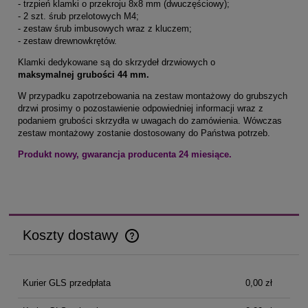
- trzpień klamki o przekroju 8x8 mm (dwuczęściowy);
- 2 szt. śrub przelotowych M4;
- zestaw śrub imbusowych wraz z kluczem;
- zestaw drewnowkrętów.
Klamki dedykowane są do skrzydeł drzwiowych o
maksymalnej grubości 44 mm.
W przypadku zapotrzebowania na zestaw montażowy do grubszych
drzwi prosimy o pozostawienie odpowiedniej informacji wraz z
podaniem grubości skrzydła w uwagach do zamówienia. Wówczas
zestaw montażowy zostanie dostosowany do Państwa potrzeb.
Produkt nowy, gwarancja producenta 24 miesiące.
Koszty dostawy
Cena nie zawiera ewentualnych kosztów płatności
Kurier GLS przedpłata
0,00 zł