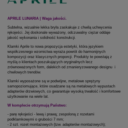
APRILE LUNARIA | Waga jakości.
Subtelna, wizualnie lekka bryła zaskakuje z chwilą uchwycenia
rękojeści. Jej doskonale wyważony, odczuwalny ciężar oddaje
jakość wykonania i solidność konstrukcji.
Klamki Aprile to nowa propozycja estetyki, która językiem
współczesnego wzornictwa wyraża powrót do harmonijnych
kompozycji oraz klasycznych proporcji. Produkty te powstają z
myślą o klientach poszukujących oryginalnych lecz
zrównoważonych form, dalekich od zmanieryzowanego designu i
chwilowych trendów.
Klamki wyposażone są w podwójne, metalowe sprężyny
samopoziomujące, które osadzane są na metalowych wypustach
adapterów drzwiowych, co gwarantuje wysoką trwałość i komfortowe
użytkowanie na wiele lat.
W komplecie otrzymują Państwo:
- parę rękojeści - lewą i prawą; zespoloną z rozetami
podklamkowymi o grubości 7 mm;
- 2 szt. rozet montażowych (tzw. adapterów montażowych);