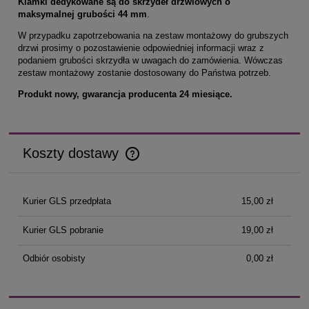
Klamki dedykowane są do skrzydeł drzwiowych o
maksymalnej grubości 44 mm
.
W przypadku zapotrzebowania na zestaw montażowy do grubszych
drzwi prosimy o pozostawienie odpowiedniej informacji wraz z
podaniem grubości skrzydła w uwagach do zamówienia. Wówczas
zestaw montażowy zostanie dostosowany do Państwa potrzeb.
Produkt nowy, gwarancja producenta 24 miesiące.
Koszty dostawy
Cena nie zawiera ewentualnych kosztów płatności
Kurier GLS przedpłata
15,00 zł
Kurier GLS pobranie
19,00 zł
Odbiór osobisty
0,00 zł