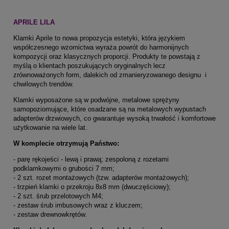
APRILE LILA
Klamki Aprile to nowa propozycja estetyki, która językiem
współczesnego wzornictwa wyraża powrót do harmonijnych
kompozycji oraz klasycznych proporcji. Produkty te powstają z
myślą o klientach poszukujących oryginalnych lecz
zrównoważonych form, dalekich od zmanieryzowanego designu i
chwilowych trendów.
Klamki wyposażone są w podwójne, metalowe sprężyny
samopoziomujące, które osadzane są na metalowych wypustach
adapterów drzwiowych, co gwarantuje wysoką trwałość i komfortowe
użytkowanie na wiele lat.
W komplecie otrzymują Państwo:
- parę rękojeści - lewą i prawą; zespoloną z rozetami
podklamkowymi o grubości 7 mm;
- 2 szt. rozet montażowych (tzw. adapterów montażowych);
- trzpień klamki o przekroju 8x8 mm (dwuczęściowy);
- 2 szt. śrub przelotowych M4;
- zestaw śrub imbusowych wraz z kluczem;
- zestaw drewnowkrętów.