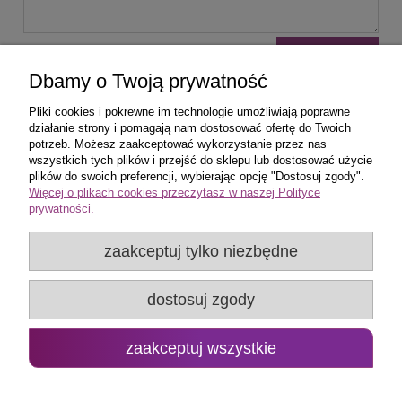
wyślij
Dbamy o Twoją prywatność
Pliki cookies i pokrewne im technologie umożliwiają poprawne
działanie strony i pomagają nam dostosować ofertę do Twoich
potrzeb. Możesz zaakceptować wykorzystanie przez nas
wszystkich tych plików i przejść do sklepu lub dostosować użycie
Zakupy
plików do swoich preferencji, wybierając opcję "Dostosuj zgody".
Więcej o plikach cookies przeczytasz w naszej Polityce
prywatności.
Pomoc
zaakceptuj tylko niezbędne
Popularne produkty
dostosuj zgody
Moje konto
Promo Group Rafał Huk
zaakceptuj wszystkie