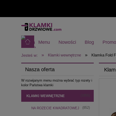
Menu
Nowości
Blog
Promo
»
»
Klamki wewnętrzne
Klamka Fold Fi
Jesteś w:
Nasza oferta
Klamk
W rozwijanym menu można wybrać typ rozety i
kolor Państwa klamki
(1855)
KLAMKI WEWNĘTRZNE
(852)
NA ROZECIE KWADRATOWEJ