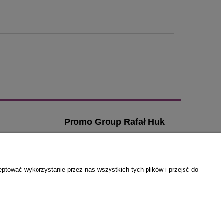
Promo Group Rafał Huk
ul. Przybosia 6
ia
21-500 Biała Podlaska
zamowienia@klamki-
email:
eptować wykorzystanie przez nas wszystkich tych plików i przejść do
drzwiowe.com
a
tel. 666 295 925
NIP: 5371814076
REGON: 030807328