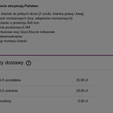
ecie otrzymują Państwo
:
t klamek do jednych drzwi (2 sztuki, klamkę prawą i lewą)
 rozet montażowych (tzw. adapterów montażowych)
ń klamki o przekroju 8x8 mm
 śrub przelotowych M4
imbusowe oraz klucz/klucze imbusowe
 drewnowkrętów
kcję montażu klamki
ty dostawy
Cena nie zawiera ewentualnych kosztów
GLS przedpłata
15,00 zł
płatności
GLS pobranie
19,00 zł
osobisty
0,00 zł