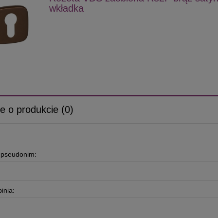
wkładka
e o produkcie (0)
b pseudonim:
inia: