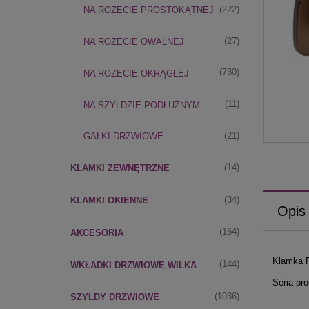
(222)
NA ROZECIE PROSTOKĄTNEJ
(27)
NA ROZECIE OWALNEJ
(730)
NA ROZECIE OKRĄGŁEJ
(11)
NA SZYLDZIE PODŁUŻNYM
(21)
GAŁKI DRZWIOWE
(14)
KLAMKI ZEWNĘTRZNE
(34)
KLAMKI OKIENNE
Opis
(164)
AKCESORIA
Klamka F
(144)
WKŁADKI DRZWIOWE WILKA
Seria pr
(1036)
SZYLDY DRZWIOWE