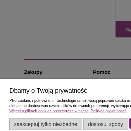
wy
Zakupy
Pomoc
Czas realizacji zamówienia
O nas
Dbamy o Twoją prywatność
Formy płatności
Kontakt i dane firmy
Koszt dostawy
Jak kupować?
Pliki cookies i pokrewne im technologie umożliwiają poprawne działan
sklepu lub dostosować użycie plików do swoich preferencji, wybierając 
Reklamacje i zwroty
Częste pytania
Więcej o plikach cookies przeczytasz w naszej Polityce prywatności.
Polityka prywatnośc
Regulamin sklepu K
zaakceptuj tylko niezbędne
dostosuj zgody
Drzwiowe.com