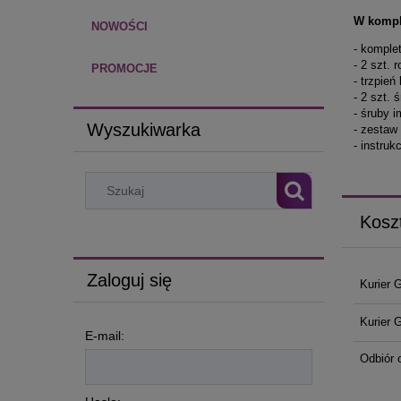
W kompl
NOWOŚCI
- komple
- 2 szt.
PROMOCJE
- trzpie
- 2 szt.
- śruby 
Wyszukiwarka
- zestaw
- instru
Kosz
Zaloguj się
Kurier 
Kurier 
E-mail:
Odbiór 