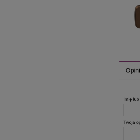
Opini
Imię lu
Twoja op