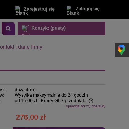
Zaloguj się
Zarejestruj się
Koszyk:
(pusty)
ontakt i dane firmy
ość:
duża ilość
w:
Wysyłka maksymalnie do 24 godzin
:
od 15,00 zł
- Kurier GLS przedpłata
sprawdź formy dostawy
Cena nie zawiera ewentualnych kosztów
276,00 zł
płatności