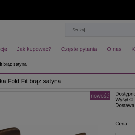
cje
Jak kupować?
Częste pytania
O nas
K
t brąz satyna
a Fold Fit brąz satyna
Dostępn
nowość
Wysyłka 
Dostawa
Cena: