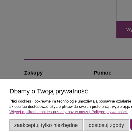
wy
Zakupy
Pomoc
Czas realizacji zamówienia
O nas
Dbamy o Twoją prywatność
Formy płatności
Kontakt i dane firmy
Koszt dostawy
Jak kupować?
Pliki cookies i pokrewne im technologie umożliwiają poprawne działan
sklepu lub dostosować użycie plików do swoich preferencji, wybierając 
Reklamacje i zwroty
Częste pytania
Więcej o plikach cookies przeczytasz w naszej Polityce prywatności.
Polityka prywatnośc
Regulamin sklepu K
zaakceptuj tylko niezbędne
dostosuj zgody
Drzwiowe.com