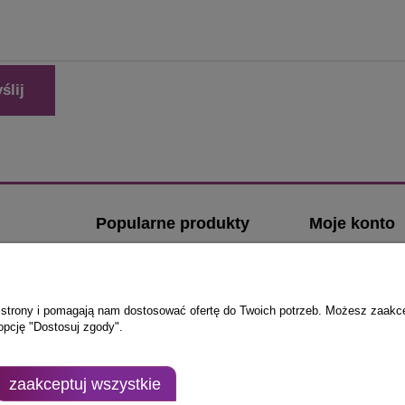
ślij
Popularne produkty
Moje konto
Klamki z kwadratowym szyldem
Logowanie
Klamki z okrągłym szyldem
Moje zamówien
Klamki ze stali nierdzewnej
Przechowalnia
ie strony i pomagają nam dostosować ofertę do Twoich potrzeb. Możesz zaakc
opcję "Dostosuj zgody".
Klamki do drzwi zewnętrznych
Ustawienia kont
i
Komplety wkładek do drzwi
zewnętrznych
lamki-
zaakceptuj wszystkie