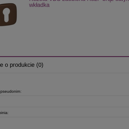
wkładka
e o produkcie (0)
b pseudonim:
inia: