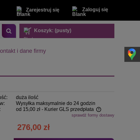
Zaloguj się
Zarejestruj się
Koszyk:
(pusty)
ontakt i dane firmy
ość:
duża ilość
w:
Wysyłka maksymalnie do 24 godzin
:
od 15,00 zł
- Kurier GLS przedpłata
sprawdź formy dostawy
Cena nie zawiera ewentualnych kosztów
276,00 zł
płatności