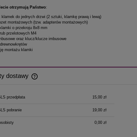
ecie otrzymują Państwo
:
t klamek do jednych drzwi (2 sztuki, klamkę prawą i lewą)
 rozet montażowych (tzw. adapterów montażowych)
ń klamki o przekroju 8x8 mm
 śrub przelotowych M4
imbusowe oraz klucz/klucze imbusowe
 drewnowkrętów
kcję montażu klamki
ty dostawy
Cena nie zawiera ewentualnych kosztów
GLS przedpłata
15,00 zł
płatności
GLS pobranie
19,00 zł
osobisty
0,00 zł