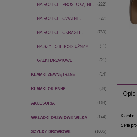
(222)
NA ROZECIE PROSTOKĄTNEJ
(27)
NA ROZECIE OWALNEJ
(730)
NA ROZECIE OKRĄGŁEJ
(11)
NA SZYLDZIE PODŁUŻNYM
(21)
GAŁKI DRZWIOWE
(14)
KLAMKI ZEWNĘTRZNE
(34)
KLAMKI OKIENNE
Opis
(164)
AKCESORIA
Klamka F
(144)
WKŁADKI DRZWIOWE WILKA
Seria pr
(1036)
SZYLDY DRZWIOWE