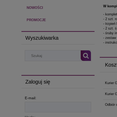
W kompl
NOWOŚCI
- komple
- 2 szt.
PROMOCJE
- trzpie
- 2 szt.
- śruby 
Wyszukiwarka
- zestaw
- instru
Kosz
Zaloguj się
Kurier 
Kurier 
E-mail:
Odbiór 