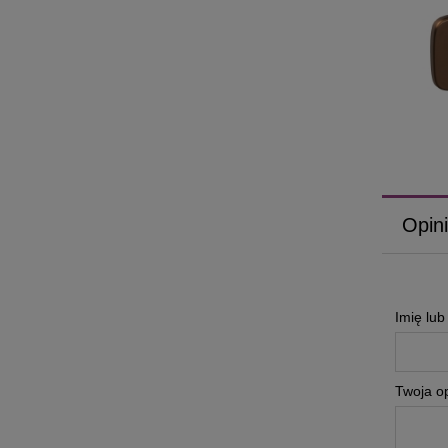
Opini
Imię lu
Twoja op