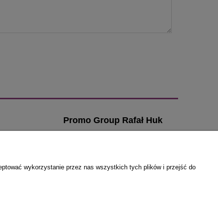
Promo Group Rafał Huk
ul. Przybosia 6
ia
21-500 Biała Podlaska
zamowienia@klamki-
email:
eptować wykorzystanie przez nas wszystkich tych plików i przejść do
drzwiowe.com
a
tel. 666 295 925
NIP: 5371814076
REGON: 030807328