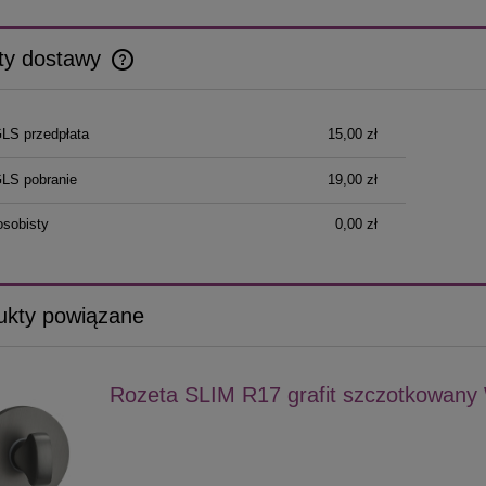
ty dostawy
Cena nie zawiera ewentualnych kosztów
GLS przedpłata
15,00 zł
płatności
GLS pobranie
19,00 zł
osobisty
0,00 zł
ukty powiązane
Rozeta SLIM R17 grafit szczotkowan