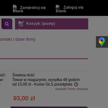
Zaloguj się
Zarejestruj się
Koszyk:
(pusty)
ontakt i dane firmy
ość:
Średnia ilość
w:
Towar w magazynie, wysyłka 48 godzin
:
od 15,00 zł
- Kurier GLS przedpłata
sprawdź formy dostawy
Cena nie zawiera ewentualnych kosztów
93,00 zł
płatności