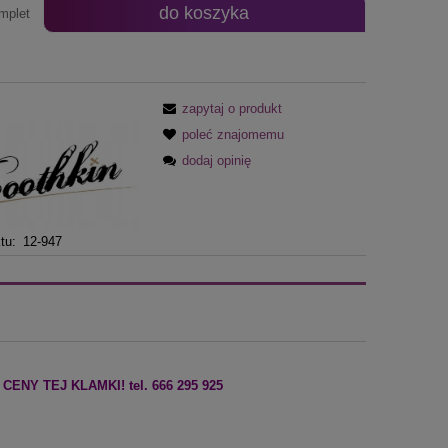
do koszyka
mplet
zapytaj o produkt
poleć znajomemu
dodaj opinię
tu:
12-947
NY TEJ KLAMKI! tel. 666 295 925