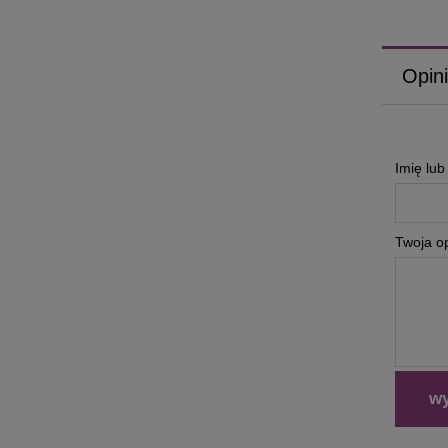
Opini
Imię lu
Twoja op
wy