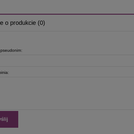
e o produkcie (0)
b pseudonim:
inia:
ślij