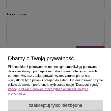
Twoja opinia:
wyślij
Dbamy o Twoją prywatność
Pliki cookies i pokrewne im technologie umożliwiają poprawne
działanie strony i pomagają nam dostosować ofertę do Twoich
potrzeb. Możesz zaakceptować wykorzystanie przez nas
wszystkich tych plików i przejść do sklepu lub dostosować użycie
Zakupy
plików do swoich preferencji, wybierając opcję "Dostosuj zgody".
Więcej o plikach cookies przeczytasz w naszej Polityce
prywatności.
Pomoc
zaakceptuj tylko niezbędne
Popularne produkty