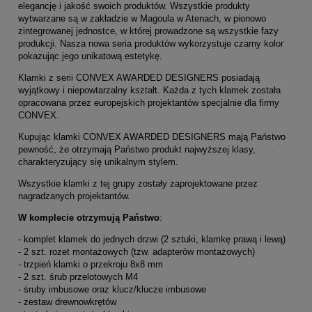
elegancję i jakość swoich produktów. Wszystkie produkty
wytwarzane są w zakładzie w Magoula w Atenach, w pionowo
zintegrowanej jednostce, w której prowadzone są wszystkie fazy
produkcji. Nasza nowa seria produktów wykorzystuje czarny kolor
pokazując jego unikatową estetykę.
Klamki z serii CONVEX AWARDED DESIGNERS posiadają
wyjątkowy i niepowtarzalny kształt. Każda z tych klamek została
opracowana przez europejskich projektantów specjalnie dla firmy
CONVEX.
Kupując klamki CONVEX AWARDED DESIGNERS mają Państwo
pewność, że otrzymają Państwo produkt najwyższej klasy,
charakteryzujący się unikalnym stylem.
Wszystkie klamki z tej grupy zostały zaprojektowane przez
nagradzanych projektantów.
W komplecie otrzymują Państwo
:
- komplet klamek do jednych drzwi (2 sztuki, klamkę prawą i lewą)
- 2 szt. rozet montażowych (tzw. adapterów montażowych)
- trzpień klamki o przekroju 8x8 mm
- 2 szt. śrub przelotowych M4
- śruby imbusowe oraz klucz/klucze imbusowe
- zestaw drewnowkrętów