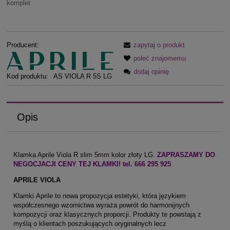
komplet
Producent:
zapytaj o produkt
poleć znajomemu
dodaj opinię
Kod produktu:
AS VIOLA R 5S LG
Opis
Klamka Aprile Viola R slim 5mm kolor złoty LG.
ZAPRASZAMY DO
NEGOCJACJI CENY TEJ KLAMKI! tel. 666 295 925
APRILE VIOLA
Klamki Aprile to nowa propozycja estetyki, która językiem
współczesnego wzornictwa wyraża powrót do harmonijnych
kompozycji oraz klasycznych proporcji. Produkty te powstają z
myślą o klientach poszukujących oryginalnych lecz