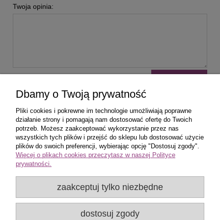
Twoja opinia:
wyślij
Dbamy o Twoją prywatność
Pliki cookies i pokrewne im technologie umożliwiają poprawne
działanie strony i pomagają nam dostosować ofertę do Twoich
potrzeb. Możesz zaakceptować wykorzystanie przez nas
wszystkich tych plików i przejść do sklepu lub dostosować użycie
Zakupy
plików do swoich preferencji, wybierając opcję "Dostosuj zgody".
Więcej o plikach cookies przeczytasz w naszej Polityce
prywatności.
Pomoc
zaakceptuj tylko niezbędne
Popularne produkty
dostosuj zgody
Moje konto