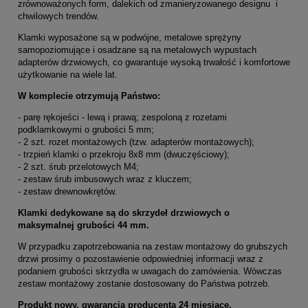
zrównoważonych form, dalekich od zmanieryzowanego designu i
chwilowych trendów.
Klamki wyposażone są w podwójne, metalowe sprężyny
samopoziomujące i osadzane są na metalowych wypustach
adapterów drzwiowych, co gwarantuje wysoką trwałość i komfortowe
użytkowanie na wiele lat.
W komplecie otrzymują Państwo:
- parę rękojeści - lewą i prawą; zespoloną z rozetami
podklamkowymi o grubości 5 mm;
- 2 szt. rozet montażowych (tzw. adapterów montażowych);
- trzpień klamki o przekroju 8x8 mm (dwuczęściowy);
- 2 szt. śrub przelotowych M4;
- zestaw śrub imbusowych wraz z kluczem;
- zestaw drewnowkrętów.
Klamki dedykowane są do skrzydeł drzwiowych o
maksymalnej grubości 44 mm.
W przypadku zapotrzebowania na zestaw montażowy do grubszych
drzwi prosimy o pozostawienie odpowiedniej informacji wraz z
podaniem grubości skrzydła w uwagach do zamówienia. Wówczas
zestaw montażowy zostanie dostosowany do Państwa potrzeb.
Produkt nowy, gwarancja producenta 24 miesiące.