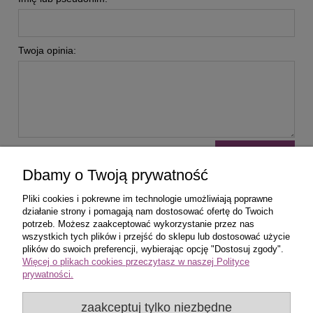
Twoja opinia:
wyślij
Dbamy o Twoją prywatność
Pliki cookies i pokrewne im technologie umożliwiają poprawne
działanie strony i pomagają nam dostosować ofertę do Twoich
potrzeb. Możesz zaakceptować wykorzystanie przez nas
wszystkich tych plików i przejść do sklepu lub dostosować użycie
Zakupy
plików do swoich preferencji, wybierając opcję "Dostosuj zgody".
Więcej o plikach cookies przeczytasz w naszej Polityce
prywatności.
Pomoc
zaakceptuj tylko niezbędne
Popularne produkty