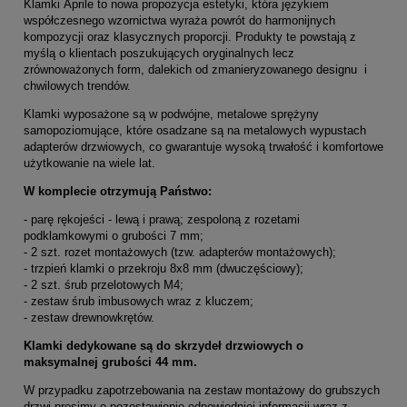
Klamki Aprile to nowa propozycja estetyki, która językiem
współczesnego wzornictwa wyraża powrót do harmonijnych
kompozycji oraz klasycznych proporcji. Produkty te powstają z
myślą o klientach poszukujących oryginalnych lecz
zrównoważonych form, dalekich od zmanieryzowanego designu i
chwilowych trendów.
Klamki wyposażone są w podwójne, metalowe sprężyny
samopoziomujące, które osadzane są na metalowych wypustach
adapterów drzwiowych, co gwarantuje wysoką trwałość i komfortowe
użytkowanie na wiele lat.
W komplecie otrzymują Państwo:
- parę rękojeści - lewą i prawą; zespoloną z rozetami
podklamkowymi o grubości 7 mm;
- 2 szt. rozet montażowych (tzw. adapterów montażowych);
- trzpień klamki o przekroju 8x8 mm (dwuczęściowy);
- 2 szt. śrub przelotowych M4;
- zestaw śrub imbusowych wraz z kluczem;
- zestaw drewnowkrętów.
Klamki dedykowane są do skrzydeł drzwiowych o
maksymalnej grubości 44 mm.
W przypadku zapotrzebowania na zestaw montażowy do grubszych
drzwi prosimy o pozostawienie odpowiedniej informacji wraz z