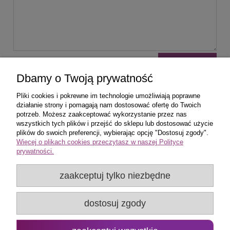
wyślij
Dbamy o Twoją prywatność
Pliki cookies i pokrewne im technologie umożliwiają poprawne
działanie strony i pomagają nam dostosować ofertę do Twoich
potrzeb. Możesz zaakceptować wykorzystanie przez nas
wszystkich tych plików i przejść do sklepu lub dostosować użycie
Zakupy
plików do swoich preferencji, wybierając opcję "Dostosuj zgody".
Więcej o plikach cookies przeczytasz w naszej Polityce
prywatności.
Pomoc
zaakceptuj tylko niezbędne
Popularne produkty
dostosuj zgody
Moje konto