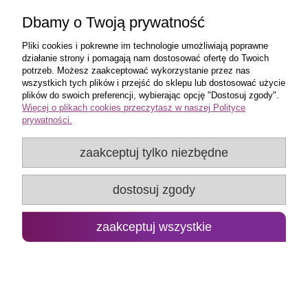
Moje konto
Dbamy o Twoją prywatność
Pliki cookies i pokrewne im technologie umożliwiają poprawne
Promo Group Rafał Huk
działanie strony i pomagają nam dostosować ofertę do Twoich
potrzeb. Możesz zaakceptować wykorzystanie przez nas
wszystkich tych plików i przejść do sklepu lub dostosować użycie
plików do swoich preferencji, wybierając opcję "Dostosuj zgody".
pokaż pełną wersję strony
Więcej o plikach cookies przeczytasz w naszej Polityce
prywatności.
Sklep internetowy Shoper.pl
zaakceptuj tylko niezbędne
dostosuj zgody
zaakceptuj wszystkie